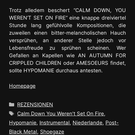
Trotz alledem beschert “CALM DOWN, YOU
WEREN’T SET ON FIRE“ eine knappe dreiviertel
Stunde lang gefühlvolle Kompositionen, die
zuweilen einen bitter-melancholischen Hauch
versprühen, an anderer Stelle jedoch vor
Lebensfreude zu sprühen scheinen. Wer
Gefallen an Kapellen wie AN AUTUMN FOR
CRIPPLED CHILDREN oder AMESOEURS findet,
sollte HYPOMANIE durchaus antesten.
Homepage
Kategorien
REZENSIONEN
Schlagwörter
Calm Down You Weren't Set On Fire
,
Hypomanie
,
Instrumental
,
Niederlande
,
Post-
Black Metal
,
Shoegaze