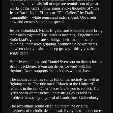
melodies and vocals full of rage are reminiscent of great
works of the genre. Some songs evoke thoughts of “The
Jester Race” by In Flames or “The Gallery” by Dark
Tranquillity – while remaining independent. Old meets
new and creates something special.
Jesper Strömblad, Niclas Engelin and Mikael Stanne bring
their skills together. The result is inspiring. Engelin’s and
Strömblad’s guitars are striking: Their harmonies are
touching, their solos gripping. Stanne’s voice alternates
between clear vocals and deep growls – this gives the
songs depth.
Peter Iwers on bass and Daniel Svensson on drums form a
strong backbone. Svensson drives forward with his
rhythms. Iwers supports the melodies with his bass.
The album combines songs full of melancholy as well as
fighting spirit. The title track “March of the Unheard”
remains in the ear. Other pieces invite you to reflect. The
lyrics speak of transience, inner struggles as well as
problems in society – typical of bands from Gothenburg.
The recordings sound clear, but retain the original
heaviness of melodic death metal. Every instrument comes