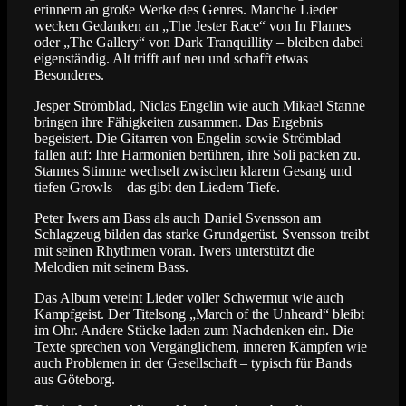
erinnern an große Werke des Genres. Manche Lieder
wecken Gedanken an „The Jester Race“ von In Flames
oder „The Gallery“ von Dark Tranquillity – bleiben dabei
eigenständig. Alt trifft auf neu und schafft etwas
Besonderes.
Jesper Strömblad, Niclas Engelin wie auch Mikael Stanne
bringen ihre Fähigkeiten zusammen. Das Ergebnis
begeistert. Die Gitarren von Engelin sowie Strömblad
fallen auf: Ihre Harmonien berühren, ihre Soli packen zu.
Stannes Stimme wechselt zwischen klarem Gesang und
tiefen Growls – das gibt den Liedern Tiefe.
Peter Iwers am Bass als auch Daniel Svensson am
Schlagzeug bilden das starke Grundgerüst. Svensson treibt
mit seinen Rhythmen voran. Iwers unterstützt die
Melodien mit seinem Bass.
Das Album vereint Lieder voller Schwermut wie auch
Kampfgeist. Der Titelsong „March of the Unheard“ bleibt
im Ohr. Andere Stücke laden zum Nachdenken ein. Die
Texte sprechen von Vergänglichem, inneren Kämpfen wie
auch Problemen in der Gesellschaft – typisch für Bands
aus Göteborg.