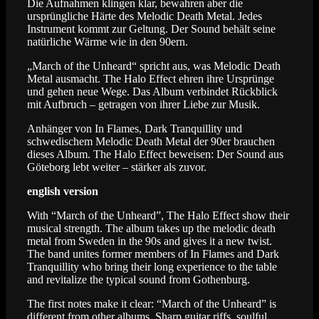
Die Aufnahmen klingen klar, bewahren aber die
ursprüngliche Härte des Melodic Death Metal. Jedes
Instrument kommt zur Geltung. Der Sound behält seine
natürliche Wärme wie in den 90ern.
„March of the Unheard“ spricht aus, was Melodic Death
Metal ausmacht. The Halo Effect ehren ihre Ursprünge
und gehen neue Wege. Das Album verbindet Rückblick
mit Aufbruch – getragen von ihrer Liebe zur Musik.
Anhänger von In Flames, Dark Tranquillity und
schwedischem Melodic Death Metal der 90er brauchen
dieses Album. The Halo Effect beweisen: Der Sound aus
Göteborg lebt weiter – stärker als zuvor.
english version
With “March of the Unheard”, The Halo Effect show their
musical strength. The album takes up the melodic death
metal from Sweden in the 90s and gives it a new twist.
The band unites former members of In Flames and Dark
Tranquillity who bring their long experience to the table
and revitalize the typical sound from Gothenburg.
The first notes make it clear: “March of the Unheard” is
different from other albums. Sharp guitar riffs, soulful