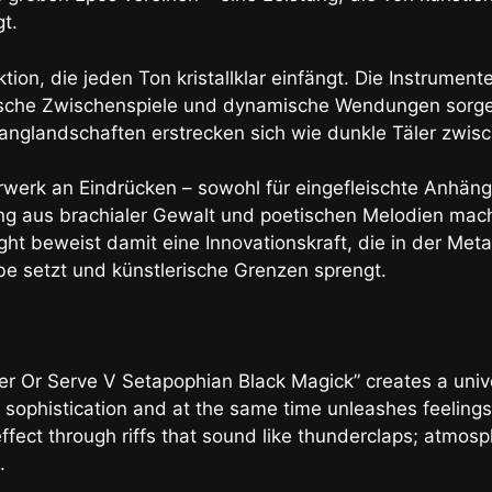
t.
ion, die jeden Ton kristallklar einfängt. Die Instrumente
ische Zwischenspiele und dynamische Wendungen sorgen
anglandschaften erstrecken sich wie dunkle Täler zwis
rwerk an Eindrücken – sowohl für eingefleischte Anhän
ng aus brachialer Gewalt und poetischen Melodien mac
ht beweist damit eine Innovationskraft, die in der Meta
e setzt und künstlerische Grenzen sprengt.
r Or Serve V Setapophian Black Magick” creates a unive
l sophistication and at the same time unleashes feeling
effect through riffs that sound like thunderclaps; atmos
.