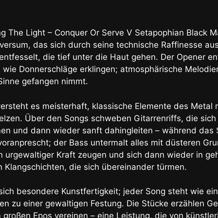
g The Light – Conquer Or Serve V Setapophian Black Ma
versum, das sich durch seine technische Raffinesse aus
entfesselt, die tief unter die Haut gehen. Der Opener en
ie wie Donnerschläge erklingen; atmosphärische Melodi
 Sinne gefangen nimmt.
ersteht es meisterhaft, klassische Elemente des Metal 
lzen. Über den Songs schweben Gitarrenriffs, die sich
n und dann wieder sanft dahingleiten – während das 
voranprescht; der Bass untermalt alles mit düsteren Gr
on urgewaltiger Kraft zeugen und sich dann wieder in g
 Klangschichten, die sich übereinander türmen.
ich besondere Kunstfertigkeit; jeder Song steht wie ein
ren zu einer gewaltigen Festung. Die Stücke erzählen Ge
großen Epos vereinen – eine Leistung, die von künstler