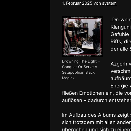
1. Februar 2025
von
system
„Drownin
Klanguni
Gefühle 
Riffs, d
der alle
Drowning The Light –
Azgorh v
Conquer Or Serve V
verschme
Setapophian Black
aufbäume
Magick
Energie 
fließen Emotionen ein, die v
auflösen – dadurch entstehen
Im Aufbau des Albums zeigt s
sich trotzdem mit allen ande
übergehen und sich zu einem 