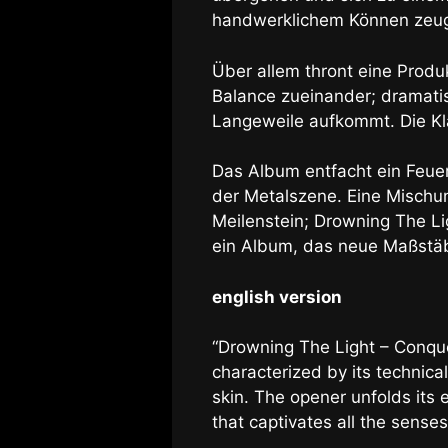
handwerklichem Können zeug
Über allem thront eine Produkt
Balance zueinander; dramat
Langeweile aufkommt. Die Kl
Das Album entfacht ein Feue
der Metalszene. Eine Mischu
Meilenstein; Drowning The Lig
ein Album, das neue Maßstäb
english version
“Drowning The Light – Conque
characterized by its technica
skin. The opener unfolds its 
that captivates all the senses