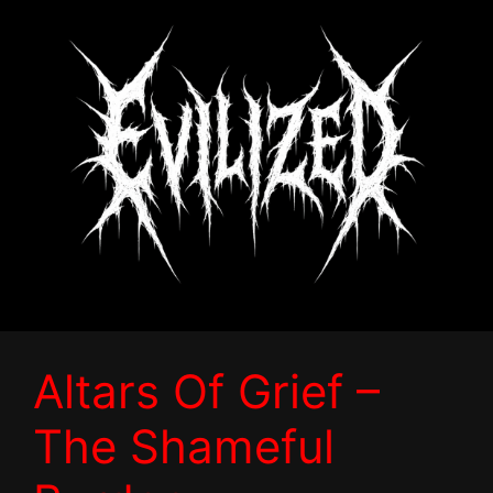
Zum
Inhalt
springen
Altars Of Grief –
The Shameful