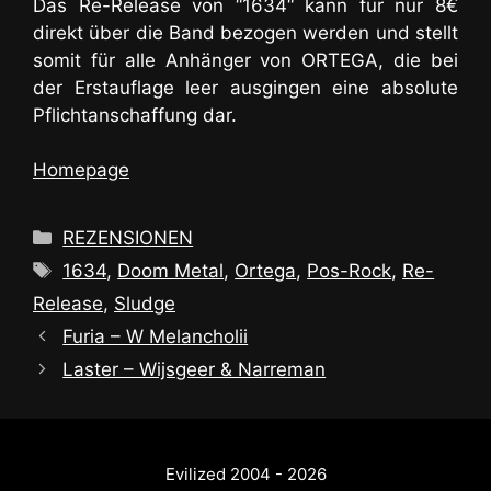
Das Re-Release von “1634“ kann für nur 8€
direkt über die Band bezogen werden und stellt
somit für alle Anhänger von ORTEGA, die bei
der Erstauflage leer ausgingen eine absolute
Pflichtanschaffung dar.
Homepage
Kategorien
REZENSIONEN
Schlagwörter
1634
,
Doom Metal
,
Ortega
,
Pos-Rock
,
Re-
Release
,
Sludge
Furia – W Melancholii
Laster – Wijsgeer & Narreman
Evilized 2004 - 2026