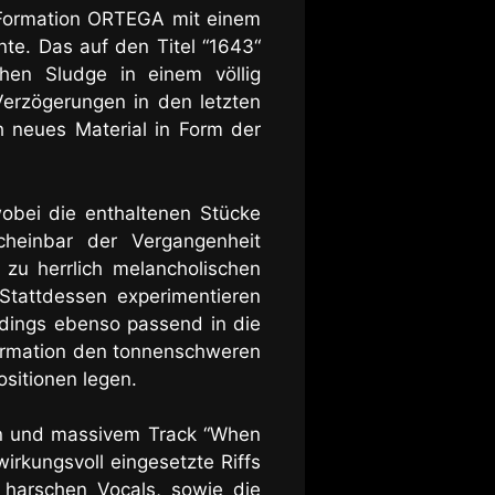
e Formation ORTEGA mit einem
e. Das auf den Titel “1643“
hen Sludge in einem völlig
Verzögerungen in den letzten
 neues Material in Form der
wobei die enthaltenen Stücke
heinbar der Vergangenheit
 zu herrlich melancholischen
Stattdessen experimentieren
rdings ebenso passend in die
Formation den
tonnenschweren
ositionen legen.
n und massivem Track “When
wirkungsvoll eingesetzte Riffs
 harschen Vocals, sowie die