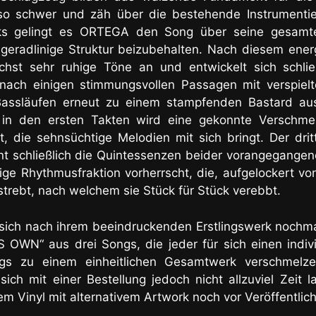
so schwer und zäh über die bestehende Instrumentier
s gelingt es ORTEGA den Song über seine gesamt
geradlinige Struktur beizubehalten. Nach diesem ener
chst sehr ruhige Töne an und entwickelt sich schli
h nach einigen stimmungsvollen Passagen mit verspiel
Bassläufen erneut zu einem stampfenden Bastard au
s in den ersten Takten wird eine gekonnte Verschme
rt, die sehnsüchtige Melodien mit sich bringt. Der dri
eint schließlich die Quintessenzen beider vorangegangen
ge Rhythmusfraktion vorherrscht, die, aufgelockert von
trebt, nach welchem sie Stück für Stück verebbt.
ich nach ihrem beeindruckenden Erstlingswerk nochmal
WN“ aus drei Songs, die jeder für sich einen indivi
gs zu einem einheitlichen Gesamtwerk verschmelz
sich mit einer Bestellung jedoch nicht allzuviel Zeit 
arem Vinyl mit alternativem Artwork noch vor Veröffentlic