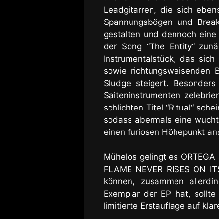
Leadgitarren, die sich eben
Spannungsbögen und Break
gestalten und dennoch eine 
der Song “The Entity“ zunä
Instrumentalstück, das sic
sowie richtungsweisenden 
Sludge steigert. Besonder
Saiteninstrumenten zelebrie
schlichten Titel “Ritual“ sch
sodass abermals eine wuchti
einen furiosen Höhepunkt ans
Mühelos gelingt es ORTEGA s
FLAME NEVER RISES ON ITS O
können, zusammen allerdin
Exemplar der EP hat, sollte 
limitierte Erstauflage auf kl