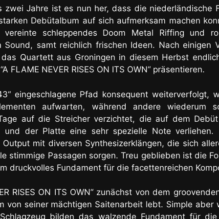
 zwei Jahre ist es nun her, dass die niederländisch
starken Debütalbum auf sich aufmerksam machen konnt
 vereinte schleppendes Doom Metal Riffing und ro
 Sound, samt reichlich frischen Ideen. Nach einigen 
das Quartett aus Groningen in diesem Herbst endlich
 “A FLAME NEVER RISES ON ITS OWN“ präsentieren.
43“ eingeschlagene Pfad konsequent weiterverfolgt, 
lementen aufwarten, während andere wiederum sc
age auf die Streicher verzichtet, die auf dem Debüt
und der Platte eine sehr spezielle Note verliehen. 
utput mit diversen Synthesizerklängen, die sich alle
ele stimmige Passagen sorgen. Treu geblieben ist die 
orm druckvolles Fundament für die facettenreichen Komp
VER RISES ON ITS OWN“ zunächst von dem groovende
em von seiner mächtigen Saitenarbeit lebt. Simple aber 
s Schlagzeug bilden das walzende Fundament für die