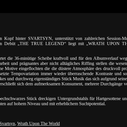
hen Kopf hinter SVARTSYN, unterstützt von zahlreichen Session-Mu
nach den Debüt „THE TRUE LEGEND“ liegt mit „WRATH UPON 
artet die 36-minütige Scheibe kraftvoll und für den Albumverlauf w
beit und prägnantes aber nicht alltägliches Riffing stellen die wese
 Motive eingeflochten die die düstere Atmosphäre des druckvoll pr
setzte Tempovariation immer wieder überraschende Kontraste und sor
und durchweg eigenständiges Stück Musik das sich aufgrund seiner
e erschließt sich dem aufmerksamen Konsument, mehrere Durchgänge vo
echschwarzes Stück dreckigen Untergrundstahls für Hartgesottene un
auf hohem Niveau und mit erheblichem Suchtpotential.
Svartsyn
,
Wrath Upon The World