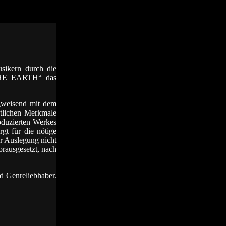
sikern durch die
THE EARTH“ das
egweisend mit dem
ntlichen Merkmale
oduzierten Werkes
gt für die nötige
 Auslegung nicht
rausgesetzt, nach
d Genreliebhaber.