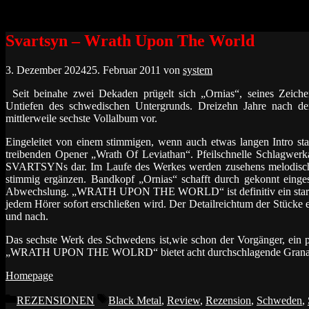
Zum
Inhalt
springen
Svartsyn – Wrath Upon The World
3. Dezember 2024
25. Februar 2011
von
system
Seit beinahe zwei Dekaden prügelt sich „Ornias“, seines Zeic
Untiefen des schwedischen Untergrunds. Dreizehn Jahre 
mittlerweile sechste Vollalbum vor.
Eingeleitet von einem stimmigen, wenn auch etwas langen Intro st
treibenden Opener „Wrath Of Leviathan“. Pfeilschnelle Schlagwerkar
SVARTSYNs dar.
Im Laufe des Werkes werden zusehens melodische
stimmig ergänzen
. Bandkopf „Ornias“ schafft durch gekonnt einge
Abwechslung. „WRATH UPON THE WORLD“ ist definitiv ein starkes 
jedem Hörer sofort erschließen wird. Der Detailreichtum der Stück
und nach.
Das sechste Werk des Schwedens ist,wie schon der Vorgänger, ein p
„WRATH UPON THE WOLRD“ bietet acht durchschlagende Granaten 
Homepage
Kategorien
Schlagwörter
REZENSIONEN
Black Metal
,
Review
,
Rezension
,
Schweden
,