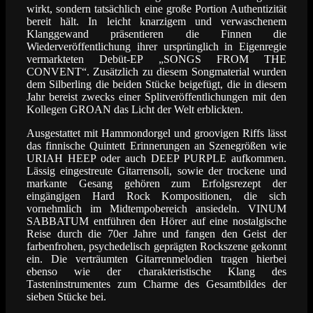
wirkt, sondern tatsächlich eine große Portion Authentizität
bereit hält. In leicht knarzigem und verwaschenem
Klanggewand präsentieren die Finnen die
Wiederveröffentlichung ihrer ursprünglich in Eigenregie
vermarkteten Debüt-EP „SONGS FROM THE
CONVENT“. Zusätzlich zu diesem Songmaterial wurden
dem Silberling die beiden Stücke beigefügt, die in diesem
Jahr bereist zwecks einer Splitveröffentlichungen mit den
Kollegen GROAN das Licht der Welt erblickten.
Ausgestattet mit Hammondorgel und groovigen Riffs lässt
das finnische Quintett Erinnerungen an Szenegrößen wie
URIAH HEEP oder auch DEEP PURPLE aufkommen.
Lässig eingestreute Gitarrensoli, sowie der trockene und
markante Gesang gehören zum Erfolgsrezept der
eingängigen Hard Rock Kompositionen, die sich
vornehmlich im Midtempobereich ansiedeln.
VINUM
SABBATUM entführen den Hörer auf eine nostalgische
Reise durch die 70er Jahre
und fangen den Geist der
farbenfrohen, psychedelisch geprägten Rockszene gekonnt
ein. Die verträumten Gitarrenmelodien tragen hierbei
ebenso wie der charakteristische Klang des
Tasteninstrumentes zum Charme des Gesamtbildes der
sieben Stücke bei.