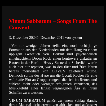
Zum
Inhalt
springen
Vinum Sabbatum – Songs From The
Convent
3. Dezember 2024
5. Dezember 2011
von
system
Vor nur wenigen Jahren stellte eine noch recht junge
Formation aus den Niederlanden mit dem Hang zu einem
üppigem Gebrauch von Tierblut und psychedelisch
angehauchtem Doom Rock einen kontrovers diskutierten
Exoten in der Hard n‘ Heavy Szene dar. Sicherlich wurde
auch hier nur repetiert, was in den 60er und 70er Jahren
bereits meisterhaft von COVEN zelebriert wurde.
Dennoch sorgte der Hype um die Occult Rocker für eine
wahrhafte Flut an Gruppierungen, die sich im Retrosound
suhlend mehr oder weniger erfolgreich versuchen, das
Musikgefühl einer längst vergangenen Ära in ihrem
Schaffen zu erwecken.
VINUM SABBATUM gehört zu jenem Schlag Bands,
deren Material nicht erzwungen altbacken und aufgesetzt