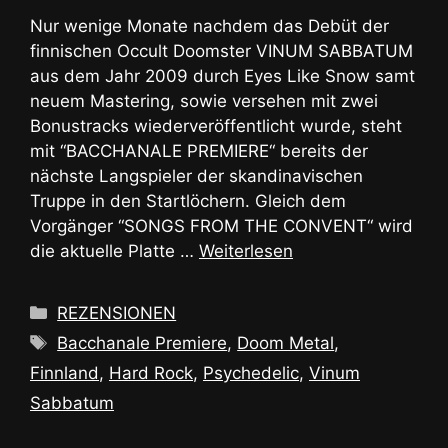
Nur wenige Monate nachdem das Debüt der
finnischen Occult Doomster VINUM SABBATUM
aus dem Jahr 2009 durch Eyes Like Snow samt
neuem Mastering, sowie versehen mit zwei
Bonustracks wiederveröffentlicht wurde, steht
mit “BACCHANALE PREMIERE“ bereits der
nächste Langspieler der skandinavischen
Truppe in den Startlöchern. Gleich dem
Vorgänger “SONGS FROM THE CONVENT“ wird
die aktuelle Platte …
Weiterlesen
Kategorien
REZENSIONEN
Schlagwörter
Bacchanale Premiere
,
Doom Metal
,
Finnland
,
Hard Rock
,
Psychedelic
,
Vinum
Sabbatum