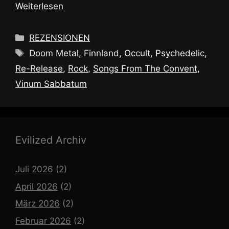
Weiterlesen
Kategorien
REZENSIONEN
Schlagwörter
Doom Metal
,
Finnland
,
Occult
,
Psychedelic
,
Re-Release
,
Rock
,
Songs From The Convent
,
Vinum Sabbatum
Evilized Archiv
Juli 2026
(2)
April 2026
(2)
März 2026
(2)
Februar 2026
(2)