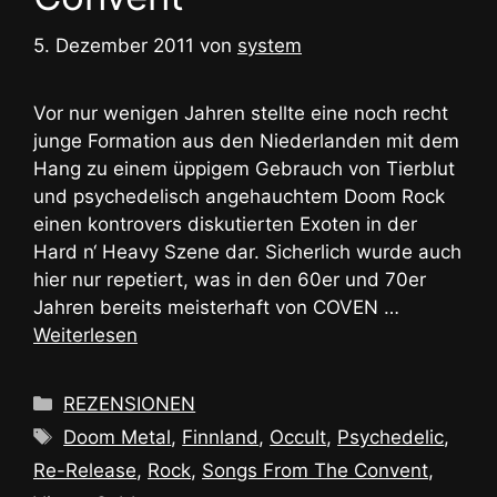
5. Dezember 2011
von
system
Vor nur wenigen Jahren stellte eine noch recht
junge Formation aus den Niederlanden mit dem
Hang zu einem üppigem Gebrauch von Tierblut
und psychedelisch angehauchtem Doom Rock
einen kontrovers diskutierten Exoten in der
Hard n‘ Heavy Szene dar. Sicherlich wurde auch
hier nur repetiert, was in den 60er und 70er
Jahren bereits meisterhaft von COVEN …
Weiterlesen
Kategorien
REZENSIONEN
Schlagwörter
Doom Metal
,
Finnland
,
Occult
,
Psychedelic
,
Re-Release
,
Rock
,
Songs From The Convent
,