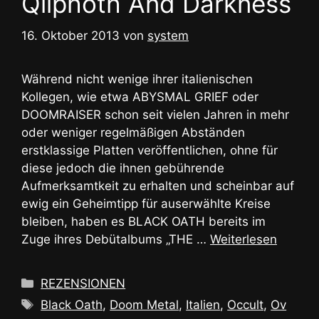
Qliphoth And Darkness
16. Oktober 2013
von
system
Während nicht wenige ihrer italienischen
Kollegen, wie etwa ABYSMAL GRIEF oder
DOOMRAISER schon seit vielen Jahren in mehr
oder weniger regelmäßigen Abständen
erstklassige Platten veröffentlichen, ohne für
diese jedoch die ihnen gebührende
Aufmerksamtkeit zu erhalten und scheinbar auf
ewig ein Geheimtipp für auserwählte Kreise
bleiben, haben es BLACK OATH bereits im
Zuge ihres Debütalbums „THE …
Weiterlesen
Kategorien
REZENSIONEN
Schlagwörter
Black Oath
,
Doom Metal
,
Italien
,
Occult
,
Ov