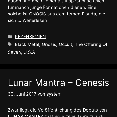
haben und noch immer als Inspirationsquellen
für manch junge Formationen dienen. Eine
solche ist GNOSIS aus dem fernen Florida, die
sich …
Weiterlesen
Kategorien
REZENSIONEN
Schlagwörter
Black Metal
,
Gnosis
,
Occult
,
The Offering Of
Seven
,
U.S.A.
Lunar Mantra – Genesis
30. Juni 2017
von
system
Zwar liegt die Veröffentlichung des Debüts von
LUNAR MANTRA fast volle zwei Jahre zurück