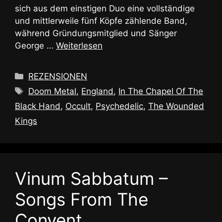
sich aus dem einstigen Duo eine vollständige
und mittlerweile fünf Köpfe zählende Band,
während Gründungsmitglied und Sänger
George …
Weiterlesen
Kategorien
REZENSIONEN
Schlagwörter
Doom Metal
,
England
,
In The Chapel Of The
Black Hand
,
Occult
,
Psychedelic
,
The Wounded
Kings
Vinum Sabbatum –
Songs From The
Convent