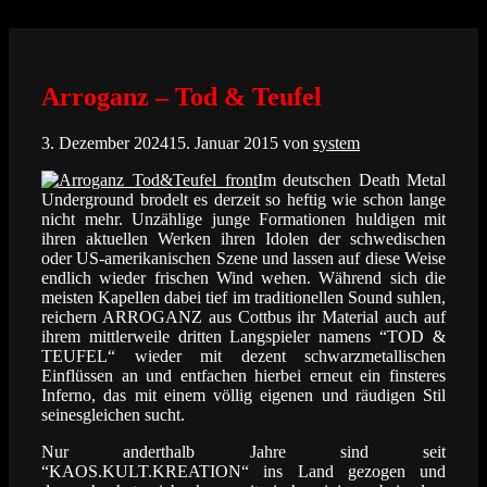
Zum
Inhalt
springen
Arroganz – Tod & Teufel
3. Dezember 2024
15. Januar 2015
von
system
Im deutschen Death Metal
Underground brodelt es derzeit so heftig wie schon lange
nicht mehr. Unzählige junge Formationen huldigen mit
ihren aktuellen Werken ihren Idolen der schwedischen
oder US-amerikanischen Szene und lassen auf diese Weise
endlich wieder frischen Wind wehen. Während sich die
meisten Kapellen dabei tief im traditionellen Sound suhlen,
reichern ARROGANZ aus Cottbus ihr Material auch auf
ihrem mittlerweile dritten Langspieler namens “TOD &
TEUFEL“ wieder mit dezent schwarzmetallischen
Einflüssen an und entfachen hierbei erneut ein finsteres
Inferno, das mit einem völlig eigenen und räudigen Stil
seinesgleichen sucht.
Nur anderthalb Jahre sind seit
“KAOS.KULT.KREATION“ ins Land gezogen und