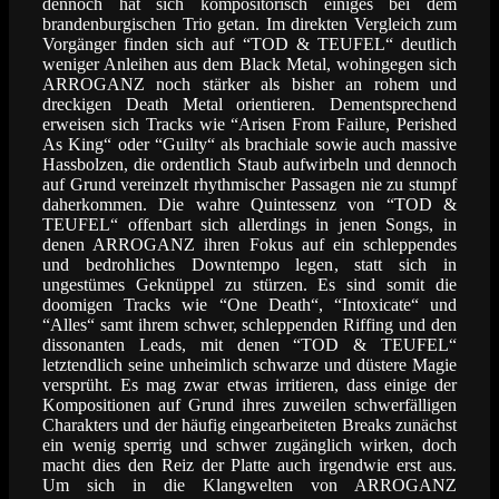
dennoch hat sich kompositorisch einiges bei dem
brandenburgischen Trio getan. Im direkten Vergleich zum
Vorgänger finden sich auf “TOD & TEUFEL“ deutlich
weniger Anleihen aus dem Black Metal, wohingegen sich
ARROGANZ noch stärker als bisher an rohem und
dreckigen Death Metal orientieren. Dementsprechend
erweisen sich Tracks wie “Arisen From Failure, Perished
As King“ oder “Guilty“ als brachiale sowie auch massive
Hassbolzen, die ordentlich Staub aufwirbeln und dennoch
auf Grund vereinzelt rhythmischer Passagen nie zu stumpf
daherkommen. Die wahre Quintessenz von “TOD &
TEUFEL“ offenbart sich allerdings in jenen Songs, in
denen ARROGANZ ihren Fokus auf ein schleppendes
und bedrohliches Downtempo legen, statt sich in
ungestümes Geknüppel zu stürzen. Es sind somit die
doomigen Tracks wie “One Death“, “Intoxicate“ und
“Alles“ samt ihrem schwer, schleppenden Riffing und den
dissonanten Leads, mit denen “TOD & TEUFEL“
letztendlich seine unheimlich
schwarze und düstere Magie
versprüht. Es mag zwar etwas irritieren, dass einige der
Kompositionen auf Grund ihres zuweilen schwerfälligen
Charakters und der häufig eingearbeiteten Breaks zunächst
ein wenig sperrig und schwer zugänglich wirken, doch
macht dies den Reiz der Platte auch irgendwie erst aus.
Um sich in die Klangwelten von ARROGANZ