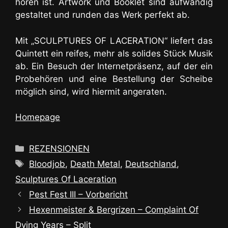
hören ist. Artwork und Booklet sind aufwändig
gestaltet und runden das Werk perfekt ab.
Mit „SCULPTURES OF LACERATION“ liefert das
Quintett ein reifes, mehr als solides Stück Musik
ab. Ein Besuch der Internetpräsenz, auf der ein
Probehören und eine Bestellung der Scheibe
möglich sind, wird hiermit angeraten.
Homepage
Kategorien
REZENSIONEN
Schlagwörter
Bloodjob
,
Death Metal
,
Deutschland
,
Sculptures Of Laceration
Pest Fest III – Vorbericht
Hexenmeister & Bergrizen – Complaint Of
Dying Years – Split