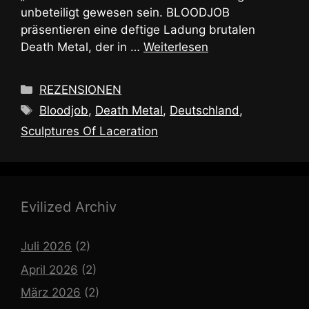
unbeteiligt gewesen sein. BLOODJOB
präsentieren eine deftige Ladung brutalen
Death Metal, der in …
Weiterlesen
Kategorien
REZENSIONEN
Schlagwörter
Bloodjob
,
Death Metal
,
Deutschland
,
Sculptures Of Laceration
Evilized Archiv
Juli 2026
(2)
April 2026
(2)
März 2026
(2)