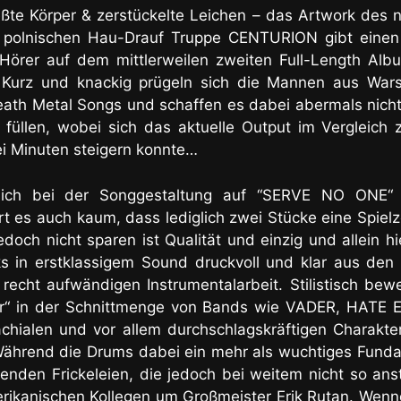
ßte Körper & zerstückelte Leichen – das Artwork des
 polnischen Hau-Drauf Truppe CENTURION gibt einen 
örer auf dem mittlerweilen zweiten Full-Length Albu
. Kurz und knackig prügeln sich die Mannen aus War
eath Metal Songs und schaffen es dabei abermals nicht
 füllen, wobei sich das aktuelle Output im Verglei
i Minuten steigern konnte…
ch bei der Songgestaltung auf “SERVE NO ONE“ se
 es auch kaum, dass lediglich zwei Stücke eine Spielz
edoch nicht sparen ist Qualität und einzig und allein hi
ks in erstklassigem Sound druckvoll und klar aus den
er recht aufwändigen Instrumentalarbeit. Stilistisch b
or“
in der Schnittmenge von Bands wie VADER, HATE 
hialen und vor allem durchschlagskräftigen Charakter,
. Während die Drums dabei ein mehr als wuchtiges Funda
senden Frickeleien, die jedoch bei weitem nicht so ans
rikanischen Kollegen um Großmeister Erik Rutan. Wenn