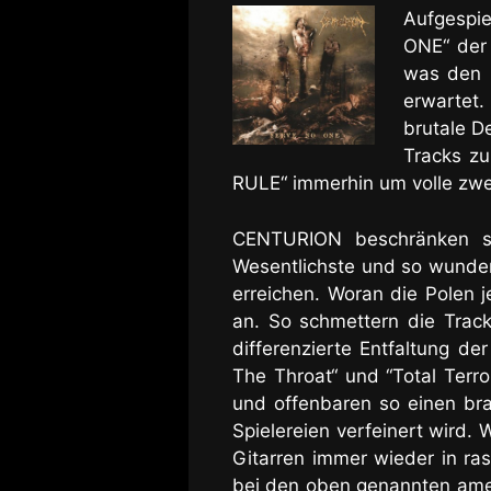
Aufgespie
ONE“ der
was den H
erwartet
brutale D
Tracks zu
RULE“ immerhin um volle zwe
CENTURION beschränken si
Wesentlichste und so wundert
erreichen. Woran die Polen j
an. So schmettern die Trac
differenzierte Entfaltung d
The Throat“ und “Total Terr
und offenbaren so einen brac
Spielereien verfeinert wird
Gitarren immer wieder in ra
bei den oben genannten ame