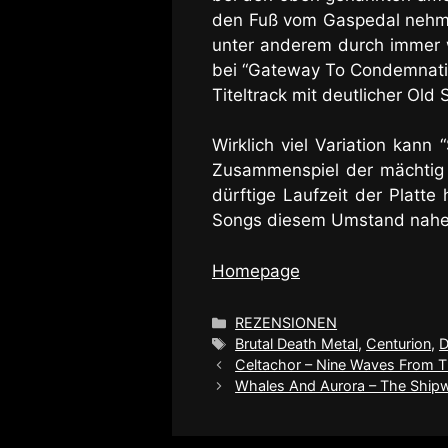
den Fuß vom Gaspedal nehmen
unter anderem durch immer w
bei “Gateway To Condemnati
Titeltrack mit deutlicher Ol
Wirklich viel Variation kan
Zusammenspiel der mächtig w
dürftige Laufzeit der Platt
Songs diesem Umstand nahe
Homepage
Kategorien
REZENSIONEN
Schlagwörter
Brutal Death Metal
,
Centurion
,
D
Celtachor – Nine Waves From 
Whales And Aurora – The Ship