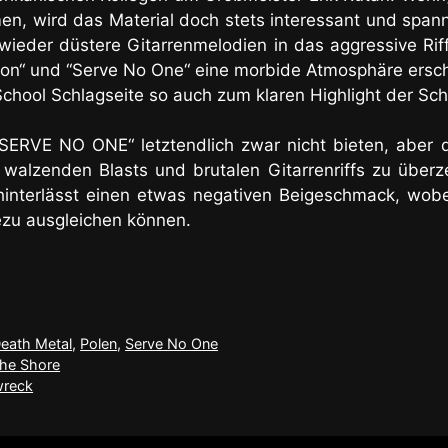
, wird das Material doch stets interessant und spanne
ieder düstere Gitarrenmelodien in das aggressive Rif
on“ und “Serve No One“ eine morbide Atmosphäre ersc
d School Schlagseite so auch zum klaren Highlight der S
n “SERVE NO ONE“ letztendlich zwar nicht bieten, abe
alzenden Blasts und brutalen Gitarrenriffs zu überz
e hinterlässt einen etwas negativen Beigeschmack, wob
zu ausgleichen können.
eath Metal
,
Polen
,
Serve No One
The Shore
wreck