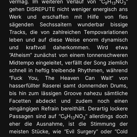
vermag. Im weiteren Verlauf von “C
H
NO
“
9
13
3
gehen DISREPUTE nicht weniger energisch ans
Werk und erschaffen mit Hilfe von fies
sägenden Sechssaitern wunderbar bissige
Tracks, die von zahlreichen Tempovariationen
leben und auf diese Weise enorm dynamisch
und kraftvoll daherkommen. Wird etwa
“Atheism“ zunächst von einem tonnenschweren
Midtempo eingeleitet, verfällt der Song ziemlich
schnell in heftig treibende Rhythmen, während
“Fuck You, The Heaven Can Wait“
von
hasserfüllter Raserei samt donnernden Drums,
bis hin zum lässigen Groove
nahezu sämtliche
Facetten abdeckt und zudem noch einen
eingängigen Refrain bereithält. Derartig lockere
Passagen sind auf “C
H
NO
“ allerdings doch
9
13
3
eher die Ausnahme, ist die Stimmung der
meisten Stücke, wie “Evil Surgery“ oder “Cold