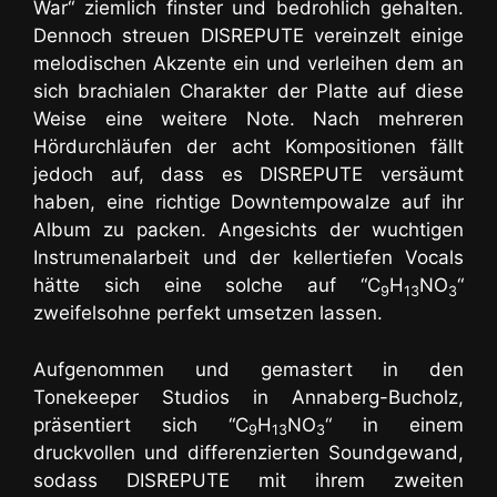
War“ ziemlich finster und bedrohlich gehalten.
Dennoch streuen DISREPUTE vereinzelt einige
melodischen Akzente ein und verleihen dem an
sich brachialen Charakter der Platte auf diese
Weise eine weitere Note. Nach mehreren
Hördurchläufen der acht Kompositionen fällt
jedoch auf, dass es DISREPUTE versäumt
haben, eine richtige Downtempowalze auf ihr
Album zu packen. Angesichts der wuchtigen
Instrumenalarbeit und der kellertiefen Vocals
hätte sich eine solche auf “C
H
NO
“
9
13
3
zweifelsohne perfekt umsetzen lassen.
Aufgenommen und gemastert in den
Tonekeeper Studios in Annaberg-Bucholz,
präsentiert sich “C
H
NO
“ in einem
9
13
3
druckvollen und differenzierten Soundgewand,
sodass DISREPUTE mit ihrem zweiten