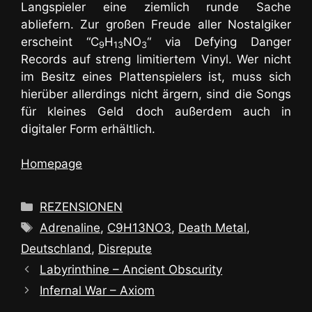
Langspieler eine ziemlich runde Sache
abliefern. Zur großen Freude aller Nostalgiker
erscheint “C
H
NO
“ via Defying Danger
9
13
3
Records auf streng limitiertem Vinyl. Wer nicht
im Besitz eines Plattenspielers ist, muss sich
hierüber allerdings nicht ärgern, sind die Songs
für kleines Geld doch außerdem auch in
digitaler Form erhältlich.
Homepage
Kategorien
REZENSIONEN
Schlagwörter
Adrenaline
,
C9H13NO3
,
Death Metal
,
Deutschland
,
Disrepute
Labyrinthine – Ancient Obscurity
Infernal War – Axiom