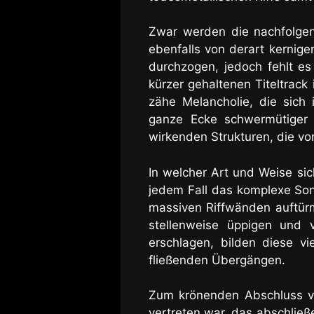
Zwar werden die nachfolgen
ebenfalls von derart kernig
durchzogen, jedoch fehlt e
kürzer gehaltenen Titeltrack 
zähe Melancholie, die sich 
ganze Ecke schwermütiger 
wirkenden Strukturen, die v
In welcher Art und Weise si
jedem Fall das komplexe Son
massiven Riffwänden auftürm
stellenweise üppigen und v
erschlagen, bilden diese vi
fließenden Übergängen.
Zum krönenden Abschluss v
vertreten war, das abschlie