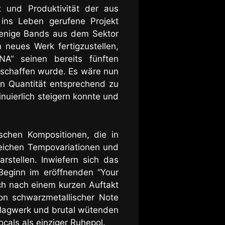
t und Produktivität der aus
ins Leben gerufene Projekt
wenige Bands aus dem Sektor
neues Werk fertigzustellen,
NA“ seinen bereits fünften
erschaffen wurde. Es wäre nun
en Quantität entsprechend zu
inuierlich steigern konnte und
schen Kompositionen
, die in
reichen Tempovariationen und
arstellen. Inwiefern sich das
 Beginn im eröffnenden “Your
ch nach einem kurzen Auftakt
on schwarzmetallischer Note
chlagwerk und brutal wütenden
cals als einziger Ruhepol.