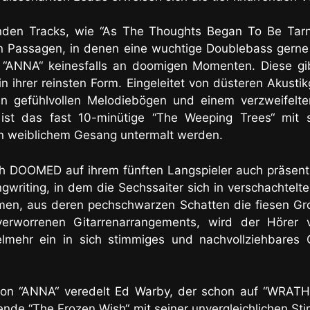
den Tracks, wie “As The Thoughts Began To Be Tarni
en Passagen, in denen eine wuchtige Doublebass gern
s “ANNA“ keinesfalls an doomigen Momenten. Diese gib
in ihrer reinsten Form. Eingeleitet von düsteren Akustikg
in gefühlvollen Melodiebögen und einem verzweifelten
ist das fast 10-minütige “The Weeping Trees“ mit s
on weiblichem Gesang untermalt werden.
ch DOOMED auf ihrem fünften Langspieler auch präsentie
gwriting, in dem die Sechssaiter sich in verschachtel
en, aus deren pechschwarzen Schatten die fiesen Gro
erworrenen Gitarrenarrangements, wird der Hörer v
elmehr ein in sich stimmiges und nachvollziehbares 
on “ANNA“ veredelt Ed Warby, der schon auf “WRAT
ßende “The Frozen Wish“ mit seiner unvergleichlichen S