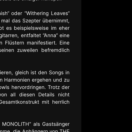
sh“ oder “Withering Leaves“
e mal das Szepter übernimmt,
t es beispielsweise im eher
itarren, entfaltet “Anna“ eine
 Flüstern manifestiert. Eine
einen zuweilen befremdlich
ren, gleich ist den Songs in
ten Harmonien ergehen und zu
wls hervordringen. Trotz der
on all diesen Details nicht
Gesamtkonstrukt mit herrlich
H MONOLITH“ als Gastsänger
timme, die Anhängern von THE