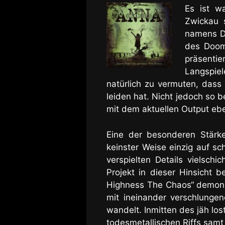
Es ist wa
Zwickau 
namens DO
des Doom/
präsenti
Langspiel
natürlich zu vermuten, dass
leiden hat. Nicht jedoch so b
mit dem aktuellen Output ebe
Eine der besonderen Stärk
keinster Weise einzig auf s
verspielten Details vielschi
Projekt in dieser Hinsicht 
Highness The Chaos“ demonst
mit ineinander verschlunge
wandelt. Inmitten des jäh lo
todesmetallischen Riffs samt