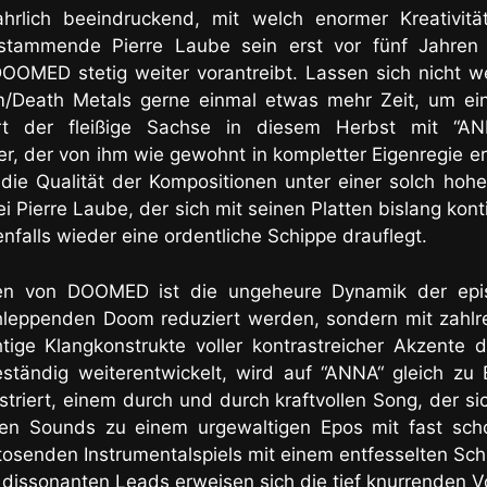
hrlich beeindruckend, mit welch enormer Kreativitä
stammende Pierre Laube sein erst vor fünf Jahren 
OMED stetig weiter vorantreibt. Lassen sich nicht 
Death Metals gerne einmal etwas mehr Zeit, um ein 
ert der fleißige Sachse in diesem Herbst mit “AN
er, der von ihm wie gewohnt in kompletter Eigenregie 
 die Qualität der Kompositionen unter einer solch hoh
ei Pierre Laube, der sich mit seinen Platten bislang kont
nfalls wieder eine ordentliche Schippe drauflegt.
en von DOOMED ist die ungeheure Dynamik der epi
chleppenden Doom reduziert werden, sondern mit zahl
chtige Klangkonstrukte voller kontrastreicher Akzente d
beständig weiterentwickelt, wird auf “ANNA“ gleich zu
riert, einem durch und durch kraftvollen Song, der si
nen Sounds zu einem urgewaltigen Epos mit fast sch
stosenden Instrumentalspiels mit einem entfesselten S
 dissonanten Leads erweisen sich die tief knurrenden Vo