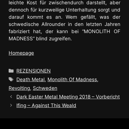
leichte Kost für zwischendurch darstellt, aber
dennoch für kurzweilige Unterhaltung sorgt und
darauf kommt es an. Wem gefällt, was der
schwedische Allrounder in den letzten Jahren
fabriziert hat, der kann bei “MONOLITH OF
MADNESS“ blind zugreifen.
Homepage
Kategorien
REZENSIONEN
Schlagwörter
Death Metal
,
Monolith Of Madness
,
Revolting
,
Schweden
Dark Easter Metal Meeting 2018 – Vorbericht
Ifing – Against This Weald