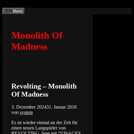
Zum
Inhalt
Menü
springen
Monolith Of
Madness
Revolting – Monolith
Of Madness
3. Dezember 2024
31. Januar 2018
von
system
Es ist wieder einmal an der Zeit für
einen neuen Langspieler von
REVOLTING, liegt mit “VISAGES