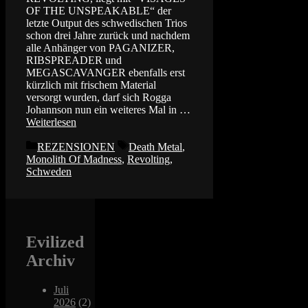
OF THE UNSPEAKABLE“ der
letzte Output des schwedischen Trios
schon drei Jahre zurück und nachdem
alle Anhänger von PAGANIZER,
RIBSPREADER und
MEGASCAVANGER ebenfalls erst
kürzlich mit frischem Material
versorgt wurden, darf sich Rogga
Johannson nun ein weiteres Mal in …
Weiterlesen
Kategorien
Schlagwörter
REZENSIONEN
Death Metal
,
Monolith Of Madness
,
Revolting
,
Schweden
Evilized
Archiv
Juli
2026
(2)