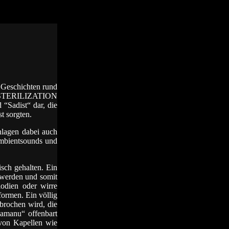
 Geschichten rund
DESTERILIZATION
“Sadist“ dar, die
 sorgten.
lagen dabei auch
Ambientsounds und
sch gehalten. Ein
 werden und somit
lodien oder wirre
formen. Ein völlig
rbrochen wird, die
amanu“ offenbart
von Kapellen wie