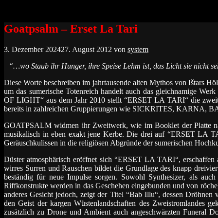
Zum
Inhalt
springen
Goatpsalm – Erset La Tari
3. Dezember 2024
27. August 2012
von
system
“…wo Staub ihr Hunger, ihre Speise Lehm ist, das Licht sie nicht se
Diese Worte beschreiben im jahrtausende alten Mythos von Ištars Hö
um das sumerische Totenreich handelt auch das gleichnamig
OF LIGHT“ aus dem Jahr 2010 stellt “ERSET LA TARI“ die zweite V
bereits in zahlreichen Gruppierungen wie SICKRITES, KARNA, 
GOATPSALM widmen ihr Zweitwerk, wie im Booklet der Platte n
musikalisch in eben exakt jene Kerbe. Die drei auf “ERSET LA T
Geräuschkulissen in
die religiösen Abgründe der sumerischen Hochku
Düster atmosphärisch eröffnet sich “ERSET LA TARI“, erschaffen a
wirres Surren und Rauschen bildet die Grundlage des knapp dreivie
beständig für neue Impulse sorgen. Sowohl Synthesizer, als auc
Riffkonstrukte werden in das Geschehen eingebunden und von röchelnd
anderes Gesicht jedoch, zeigt der Titel “Bab Illu“, dessen Dröhnen 
den Geist der kargen Wüstenlandschaften des Zweistromlandes ge
zusätzlich zu Drone und Ambient auch angeschwärzten Funeral Do