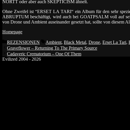
NORTT oder aber auch SKEPTICISM ähnelt.
Ohne Zweifel ist “ERSET LA TARI“ ein Album für den sehr spezi
ABRUPTUM beschäftigt, wird auch bei GOATPSALM voll auf seine
von Drone und Ambient auseinander gesetzt hat, sollte von diesem Alb
Homepage
Kategorien
Schlagwörter
REZENSIONEN
Ambient
,
Black Metal
,
Drone
,
Erset La Tari
,
Graveflower – Returning To The Primary Source
Cadaveric Crematorium – One Of Them
Evilized 2004 - 2026