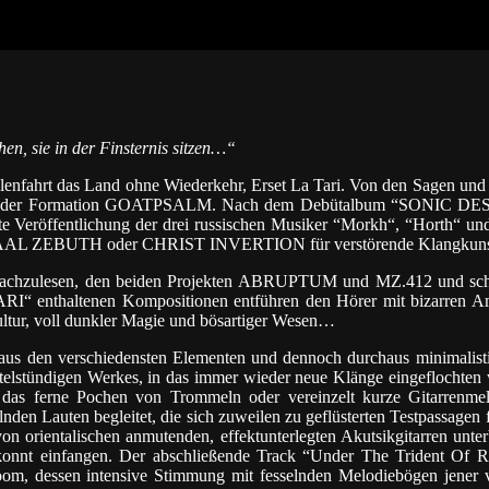
hen, sie in der Finsternis sitzen…“
llenfahrt das Land ohne Wiederkehr, Erset La Tari. Von den Sagen und
e Werk der Formation GOATPSALM. Nach dem Debütalbum “SONIC 
eröffentlichung der drei russischen Musiker “Morkh“, “Horth“ und 
BAAL ZEBUTH oder CHRIST INVERTION für verstörende Klangkunst
achzulesen, den beiden Projekten ABRUPTUM und MZ.412 und sch
ARI“ enthaltenen Kompositionen entführen den Hörer mit bizarren 
ltur
, voll dunkler Magie und bösartiger Wesen…
us den verschiedensten Elementen und dennoch durchaus minimalisti
rtelstündigen Werkes, in das immer wieder neue Klänge eingeflochten
h das ferne Pochen von Trommeln oder vereinzelt kurze Gitarrenme
en Lauten begleitet, die sich zuweilen zu geflüsterten Testpassagen 
von orientalischen anmutenden, effektunterlegten Akutsikgitarren unte
konnt einfangen. Der abschließende Track “Under The Trident Of R
om, dessen intensive Stimmung mit fesselnden Melodiebögen jener 