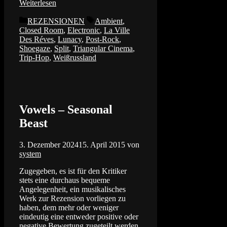
Weiterlesen
Kategorien
Schlagwörter
REZENSIONEN
Ambient
,
Closed Room
,
Electronic
,
La Ville
Des Réves
,
Lunacy
,
Post-Rock
,
Shoegaze
,
Split
,
Triangular Cinema
,
Trip-Hop
,
Weißrussland
Vowels – Seasonal
Beast
3. Dezember 2024
15. April 2015
von
system
Zugegeben, es ist für den Kritiker
stets eine durchaus bequeme
Angelegenheit, ein musikalisches
Werk zur Rezension vorliegen zu
haben, dem mehr oder weniger
eindeutig eine entweder positive oder
negative Bewertung zugeteilt werden