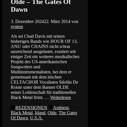
Olde – The Gates Of
Dawn
3. Dezember 2024
22. März 2014
von
system
Als sei Chad Davis mit seinen
bisherigen Bands wie HOUR OF 13,
ANU oder CHAINS nicht schon
ausreichend ausgelastet, existiert seit
einiger Zeit ein weiteres musikalisches
Projekt des US-amerikanischen
Songwriters und
Multiinstrumentalisten, bei dem er
gemeinsam mit dem irischen
CELTACHOR Vocalisten Stíofán De
Roiste unter dem Banner OLDE
seiner Leidenschaft für traditionellen
Black Metal frönt. …
Weiterlesen
Kategorien
Schlagwörter
REZENSIONEN
Ambient
,
Black Metal
,
Irland
,
Olde
,
The Gates
Of Dawn
,
U.S.A.