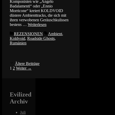
Komponisten wie „Angelo
Badalamenti“ oder „Ennio
Morricone“ kreiert KOLDVOID
düstere Ambienttracks, die sich mit
ihren verwobenen Geräuschkulissen
bestens …
Weiterlesen
Kategorien
Schlagwörter
REZENSIONEN
Ambient
,
Koldvoid
,
Roadside Ghosts
,
Rumänien
Ältere Beiträge
Seite
Seite
1
2
Weiter
→
Evilized
Archiv
Juli