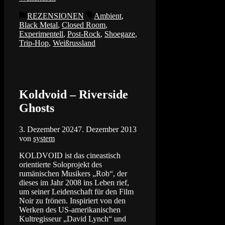
Kategorien
Schlagwörter
REZENSIONEN
Ambient
,
Black Metal
,
Closed Room
,
Experimentell
,
Post-Rock
,
Shoegaze
,
Trip-Hop
,
Weißrussland
Koldvoid – Riverside
Ghosts
3. Dezember 2024
7. Dezember 2013
von
system
KOLDVOID ist das cineastisch
orientierte Soloprojekt des
rumänischen Musikers „Rob“, der
dieses im Jahr 2008 ins Leben rief,
um seiner Leidenschaft für den Film
Noir zu frönen. Inspiriert von den
Werken des US-amerikanischen
Kultregisseur „David Lynch“ und