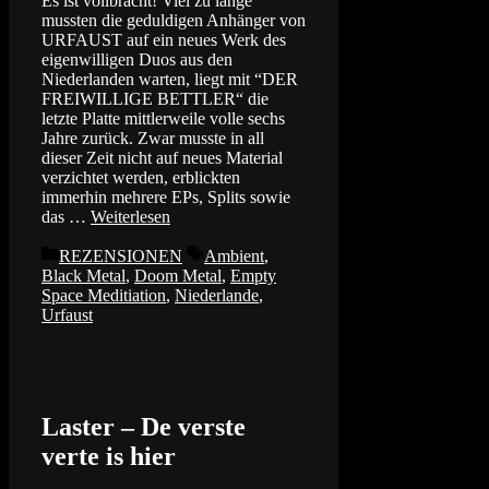
Es ist vollbracht! Viel zu lange
mussten die geduldigen Anhänger von
URFAUST auf ein neues Werk des
eigenwilligen Duos aus den
Niederlanden warten, liegt mit “DER
FREIWILLIGE BETTLER“ die
letzte Platte mittlerweile volle sechs
Jahre zurück. Zwar musste in all
dieser Zeit nicht auf neues Material
verzichtet werden, erblickten
immerhin mehrere EPs, Splits sowie
das …
Weiterlesen
Kategorien
Schlagwörter
REZENSIONEN
Ambient
,
Black Metal
,
Doom Metal
,
Empty
Space Meditiation
,
Niederlande
,
Urfaust
Laster – De verste
verte is hier