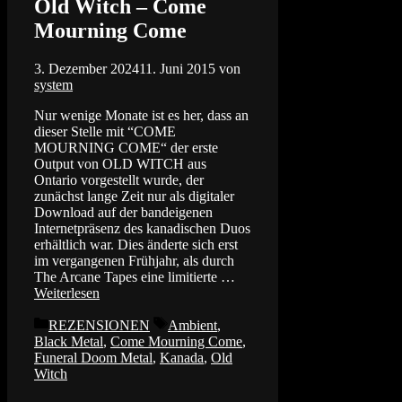
Old Witch – Come
Mourning Come
3. Dezember 2024
11. Juni 2015
von
system
Nur wenige Monate ist es her, dass an
dieser Stelle mit “COME
MOURNING COME“ der erste
Output von OLD WITCH aus
Ontario vorgestellt wurde, der
zunächst lange Zeit nur als digitaler
Download auf der bandeigenen
Internetpräsenz des kanadischen Duos
erhältlich war. Dies änderte sich erst
im vergangenen Frühjahr, als durch
The Arcane Tapes eine limitierte …
Weiterlesen
Kategorien
Schlagwörter
REZENSIONEN
Ambient
,
Black Metal
,
Come Mourning Come
,
Funeral Doom Metal
,
Kanada
,
Old
Witch