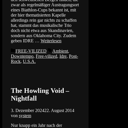
zwar als regelmäßiger Austragungsort
eines Biathlon-Cups bekannt ist, mit
der hier thematisierten Kapelle
allerdings rein gar nichts zu schaffen
hat, stammt das musikalische Trio
doch nicht etwa aus Skandinavien,
sondern aus Oklahoma City. Zudem
geben IDRE …
Weiterlesen
Kategorien
Schlagwörter
FREE-VILIZED
Ambient
,
Downtempo
,
Free-vilized
,
Idre
,
Post-
Rock
,
U.S.A.
The Howling Void –
Nightfall
3. Dezember 2024
22. August 2014
von
system
Nur knapp ein Jahr nach der