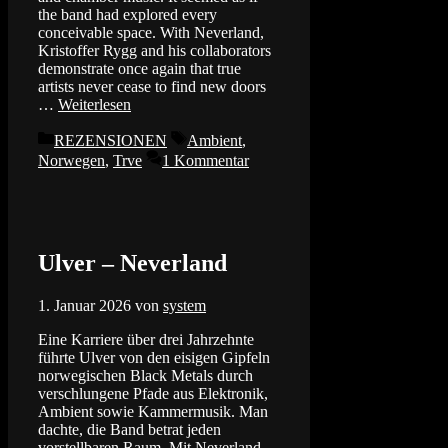
the band had explored every
conceivable space. With Neverland,
Kristoffer Rygg and his collaborators
demonstrate once again that true
artists never cease to find new doors
…
Weiterlesen
Kategorien
Schlagwörter
REZENSIONEN
Ambient
,
Norwegen
,
Trve
1 Kommentar
Ulver – Neverland
1. Januar 2026
von
system
Eine Karriere über drei Jahrzehnte
führte Ulver von den eisigen Gipfeln
norwegischen Black Metals durch
verschlungene Pfade aus Elektronik,
Ambient sowie Kammermusik. Man
dachte, die Band betrat jeden
vorstellbaren Raum. Mit Neverland