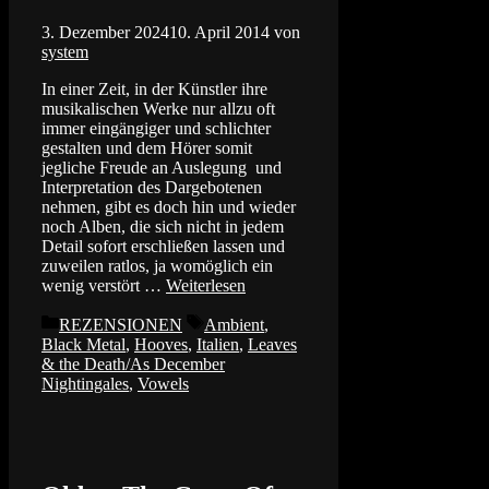
3. Dezember 2024
10. April 2014
von
system
In einer Zeit, in der Künstler ihre
musikalischen Werke nur allzu oft
immer eingängiger und schlichter
gestalten und dem Hörer somit
jegliche Freude an Auslegung und
Interpretation des Dargebotenen
nehmen, gibt es doch hin und wieder
noch Alben, die sich nicht in jedem
Detail sofort erschließen lassen und
zuweilen ratlos, ja womöglich ein
wenig verstört …
Weiterlesen
Kategorien
Schlagwörter
REZENSIONEN
Ambient
,
Black Metal
,
Hooves
,
Italien
,
Leaves
& the Death/As December
Nightingales
,
Vowels