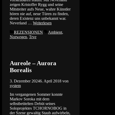
zeigen Kristoffer Rygg und seine
Mitstreiter aufs Neue, wahre Künstler
hören nie auf, neue Türen zu finden,
deren Existenz uns unbekannt war.
Neverland …
Weiterlesen
Kategorien
Schlagwörter
REZENSIONEN
Ambient
,
Norwegen
,
Trve
Aureole – Aurora
Borealis
3. Dezember 2024
6. April 2018
von
system
Im vergangenen Sommer konnte
Markov Soroka mit dem
selbstbetitelten Debüt seines
Soloprojektes TCHORNOBOG in
der Szene gewaltig Staub aufwirbeln,