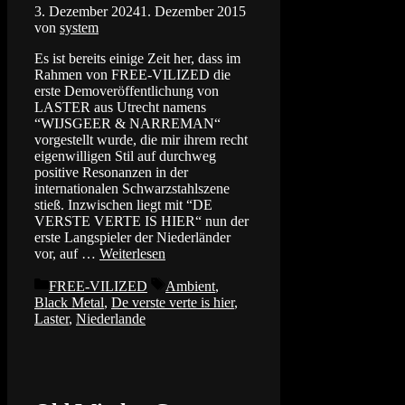
3. Dezember 2024
1. Dezember 2015
von
system
Es ist bereits einige Zeit her, dass im
Rahmen von FREE-VILIZED die
erste Demoveröffentlichung von
LASTER aus Utrecht namens
“WIJSGEER & NARREMAN“
vorgestellt wurde, die mir ihrem recht
eigenwilligen Stil auf durchweg
positive Resonanzen in der
internationalen Schwarzstahlszene
stieß. Inzwischen liegt mit “DE
VERSTE VERTE IS HIER“ nun der
erste Langspieler der Niederländer
vor, auf …
Weiterlesen
Kategorien
Schlagwörter
FREE-VILIZED
Ambient
,
Black Metal
,
De verste verte is hier
,
Laster
,
Niederlande