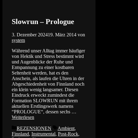
Slowrun – Prologue
3. Dezember 2024
19. März 2014
von
system
Während unser Alltag immer häufiger
von Hektik und Stress bestimmt wird
und Augenblicke der Ruhe und
Entspannung zu einer kostbaren
Seltenheit werden, hat es den
Anschein, als laufen die Uhren in der
Abgeschiedenheit von Finnland noch
ein klein wenig langsamer. Diesen
Eindruck erweckt zumindest die
Formation SLOWRUN mit ihrem
aktuellen Erstlingswerk namens
“PROLOGUE“, dessen sechs …
Weiterlesen
Kategorien
Schlagwörter
REZENSIONEN
Ambient
,
Finnland
,
Instrumental
,
Post-Rock
,