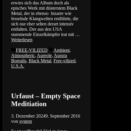
erwies sich das Album doch als
episches Werk mit düsterstem Black
Metal, der in ebenso bizarre wie
fesselnde Klangwelten entführte, die
sich nur eher selten derart intensiv
entfalten. Der aus den USA
stammende Einzelkämpfer trat mit …
Weiterlesen
Kategorien
Schlagwörter
FREE-VILIZED
Ambient
,
Atmospheric
,
Aureole
,
Aurora
Borealis
,
Black Metal
,
Free-vilized
,
U.S.A.
Urfaust – Empty Space
Meditiation
3. Dezember 2024
9. September 2016
von
system