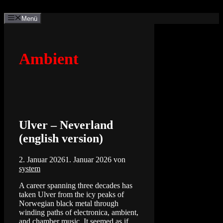
Zum
Inhalt
Menü
springen
Ambient
Ulver – Neverland
(english version)
2. Januar 2026
1. Januar 2026
von
system
A career spanning three decades has
taken Ulver from the icy peaks of
Norwegian black metal through
winding paths of electronica, ambient,
and chamber music. It seemed as if