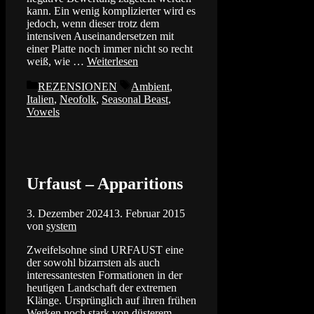
kann. Ein wenig komplizierter wird es
jedoch, wenn dieser trotz dem
intensiven Auseinandersetzen mit
einer Platte noch immer nicht so recht
weiß, wie …
Weiterlesen
Kategorien
Schlagwörter
REZENSIONEN
Ambient
,
Italien
,
Neofolk
,
Seasonal Beast
,
Vowels
Urfaust – Apparitions
3. Dezember 2024
13. Februar 2015
von
system
Zweifelsohne sind URFAUST eine
der sowohl bizarrsten als auch
interessantesten Formationen in der
heutigen Landschaft der extremen
Klänge. Ursprünglich auf ihren frühen
Werken noch stark von düsterem