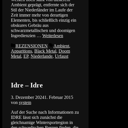
Ambient geprägt, entfernte sich der
Stil der Niederländer im Laufe der
Zeit immer mehr von derartigen
Elementen, bis schließlich einzig ein
obskures Gebräu aus
schwarzmetallischen und doomigen
Ingredienzien …
Weiterlesen
Kategorien
Schlagwörter
REZENSIONEN
Ambient
,
Apparitions
,
Black Metal
,
Doom
Metal
,
EP
,
Niederlande
,
Urfaust
Idre – Idre
3. Dezember 2024
1. Februar 2015
von
system
Auf der Suche nach Informationen zu
IDRE lässt sich zunächst die
gleichnamige Wintersportregion in
den schwedischen Bergen finden, die