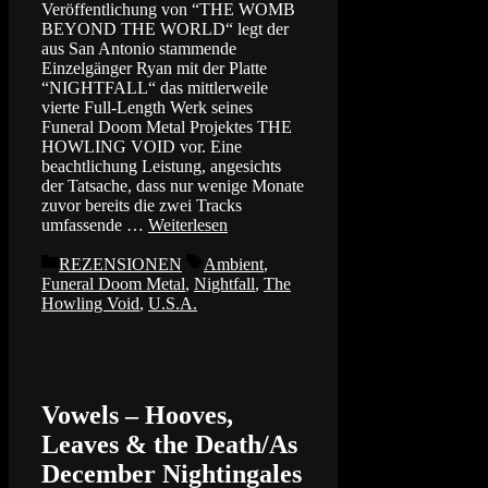
Veröffentlichung von “THE WOMB
BEYOND THE WORLD“ legt der
aus San Antonio stammende
Einzelgänger Ryan mit der Platte
“NIGHTFALL“ das mittlerweile
vierte Full-Length Werk seines
Funeral Doom Metal Projektes THE
HOWLING VOID vor. Eine
beachtlichung Leistung, angesichts
der Tatsache, dass nur wenige Monate
zuvor bereits die zwei Tracks
umfassende …
Weiterlesen
Kategorien
Schlagwörter
REZENSIONEN
Ambient
,
Funeral Doom Metal
,
Nightfall
,
The
Howling Void
,
U.S.A.
Vowels – Hooves,
Leaves & the Death/As
December Nightingales