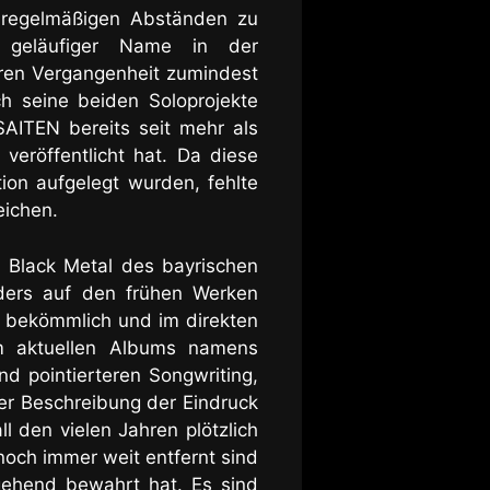
r regelmäßigen Abständen zu
h geläufiger Name in der
geren Vergangenheit zumindest
h seine beiden Soloprojekte
ITEN bereits seit mehr als
 veröffentlicht hat. Da diese
tion aufgelegt wurden, fehlte
eichen.
le Black Metal des bayrischen
ders auf den frühen Werken
ht bekömmlich und im direkten
m aktuellen Albums namens
 pointierteren Songwriting,
ser Beschreibung der Eindruck
 den vielen Jahren plötzlich
noch immer weit entfernt sind
gehend bewahrt hat. Es sind