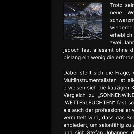
Trotz sei
neue We
schwarzme
wiederhol
erheblic
zwei Jahr
jedoch fast allesamt ohne di
bislang ein wenig die erford
Dabei stellt sich die Frage,
Multiinstrumentalisten ist
al
erweisen sich die kauzigen K
Vergleich zu „SONNENWIND
„WETTERLEUCHTEN“ fast scho
als auch der professioneller
vermittelt wird, dass das S
anbiedert, um salonfähig zu 
und sich Stefan Johannes d