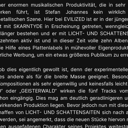
ner enormen musikalischen Produktivität, die in seh
rken führt, ist Stefan Johannes kein wirklic
tallischen Szene. Hier bei EVILIZED ist er in der jün
t mit SKARNTYDE in Erscheinung getreten, wenngleic
h länger bestehen und er mit LICHT- UND SCHATTENSA
zehnten aktiv ist und in dieser Zeit volle zehn Alben
e Hilfe eines Plattenlabels in mühevoller Eigenproduk
erliche Werbung, um ein etwas größeres Publikum zu err
 ob dies eigentlich gewollt ist, denn der experimentel
les andere als für die breite Masse geeignet
. Beson
ompositionen als sehr eigenwillig und keinesfalls leic
“ oder „GEISTERWALD“ wirken die fünf Tracks vo
n eingängig. Dies mag am deutlich geradlinigeren und
 wirkenden Produktion liegen. Bevor jedoch nun mit die
chaffen von LICHT- UND SCHATTENSAITEN sich nach all
werden, sei angemerkt, dass die neuen Stücke hiervon 
en ausgefallenen Charakter seines Projektes weitest