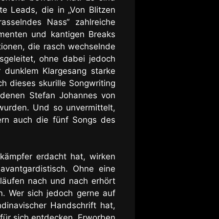
e Leads, die in „Von Blitzen
asselndes Nass“ zahlreiche
ementen und kantigen Breaks
ationen, die rasch wechselnde
geleitet, ohne dabei jedoch
er dunklem Klargesang starke
 dieses skurille Songwriting
in denen Stefan Johannes von
wurden. Und so unvermittelt,
ern auch die fünf Songs des
elkämpfer erdacht hat, wirken
vantgardistisch. Ohne eine
hläufen nach und nach erhört
 Wer sich jedoch gerne auf
inavischer Handschrift hat,
 für sich entdecken. Erworben