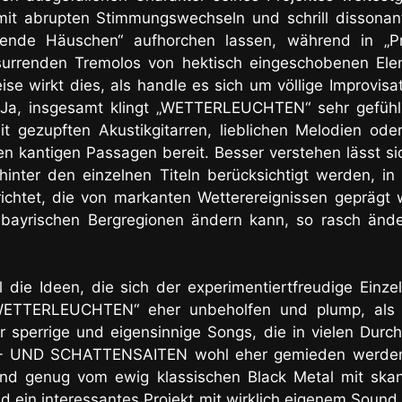
it abrupten Stimmungswechseln und schrill dissonant
kende Häuschen“ aufhorchen lassen, während in „Pr
it surrenden Tremolos von hektisch eingeschobenen El
se wirkt dies, als handle es sich um völlige Improvis
 Ja, insgesamt klingt „WETTERLEUCHTEN“ sehr gefühls
mit gezupften Akustikgitarren, lieblichen Melodien od
 kantigen Passagen bereit. Besser verstehen lässt sich
hinter den einzelnen Titeln berücksichtigt werden, 
richtet, die von markanten Wetterereignissen geprägt 
 bayrischen Bergregionen ändern kann, so rasch änd
l die Ideen, die sich der experimentiertfreudige Einz
WETTERLEUCHTEN“ eher unbeholfen und plump, als a
er sperrige und eigensinnige Songs, die in vielen Durc
HT- UND SCHATTENSAITEN wohl eher gemieden werden.
und genug vom ewig klassischen Black Metal mit skand
d ein interessantes Projekt mit wirklich eigenem Sound