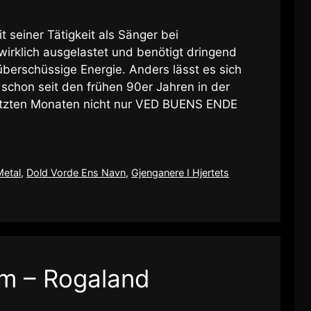
it seiner Tätigkeit als Sänger bei
rklich ausgelastet und benötigt dringend
 überschüssige Energie. Anders lässt es sich
 schon seit den frühen 90er Jahren in der
letzten Monaten nicht nur VED BUENS ENDE
Metal
,
Dold Vorde Ens Navn
,
Gjenganere I Hjertets
m – Rogaland