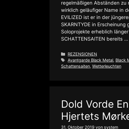
regelmäßigen Abständen zu n
wirklich geläufiger Name in 
EVILIZED ist er in der jünge
SKARNTYDE in Erscheinung g
Soloprojekte erheblich läng
SCHATTENSAITEN bereits 
Kategorien
REZENSIONEN
Schlagwörter
Avantgarde Black Metal
,
Black 
Schattensaiten
,
Wetterleuchten
Dold Vorde En
Hjertets Mørk
31. Oktober 2019
von
system