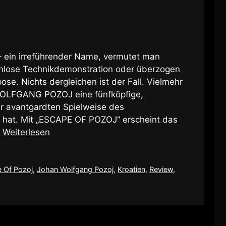
n irreführender Name, vermutet man
enlose Technikdemonstration oder überzogen
se. Nichts dergleichen ist der Fall. Vielmehr
 WOLFGANG POZOJ eine fünfköpfige,
er avantgardten Spielweise des
 hat. Mit „ESCAPE OF POZOJ“ erscheint das
…
Weiterlesen
 Of Pozoj
,
Johan Wolfgang Pozoj
,
Kroatien
,
Review
,