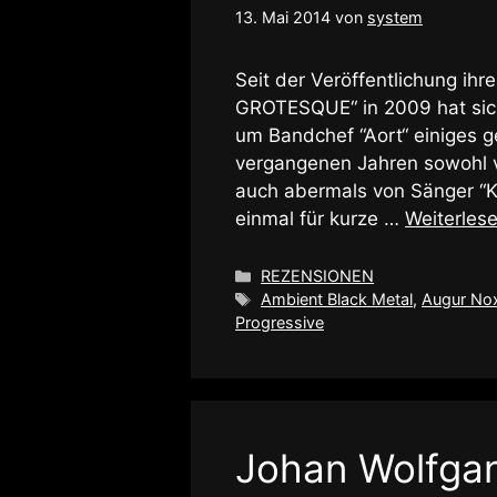
13. Mai 2014
von
system
Seit der Veröffentlichung i
GROTESQUE“ in 2009 hat sich
um Bandchef “Aort“ einiges g
vergangenen Jahren sowohl vo
auch abermals von Sänger “Kv
einmal für kurze …
Weiterles
Kategorien
REZENSIONEN
Schlagwörter
Ambient Black Metal
,
Augur No
Progressive
Johan Wolfgan