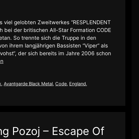
hres viel gelobten Zweitwerkes “RESPLENDENT
 bei der britischen All-Star Formation CODE
etan. So trennte sich die Truppe in den
n ihrem langjährigen Bassisten “Viper“ als
ohst“, der sich bereits im Jahre 2006 schon
en
x
,
Avantgarde Black Metal
,
Code
,
England
,
g Pozoj – Escape Of