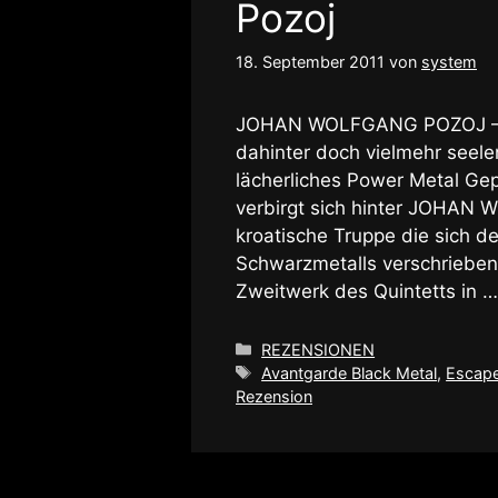
Pozoj
18. September 2011
von
system
JOHAN WOLFGANG POZOJ – ei
dahinter doch vielmehr seel
lächerliches Power Metal Gepo
verbirgt sich hinter JOHAN
kroatische Truppe die sich d
Schwarzmetalls verschrieben
Zweitwerk des Quintetts in 
Kategorien
REZENSIONEN
Schlagwörter
Avantgarde Black Metal
,
Escape
Rezension