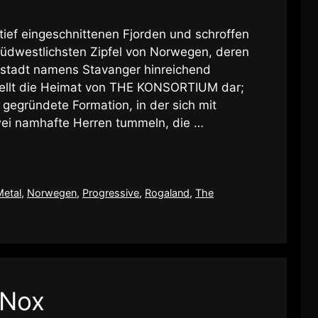
 tief eingeschnittenen Fjorden und schroffen
südwestlichsten Zipfel von Norwegen, deren
ptstadt namens Stavanger hinreichend
stellt die Heimat von THE KONSORTIUM dar;
gegründete Formation, in der sich mit
zwei namhafte Herren tummeln, die …
Metal
,
Norwegen
,
Progressive
,
Rogaland
,
The
 Nox