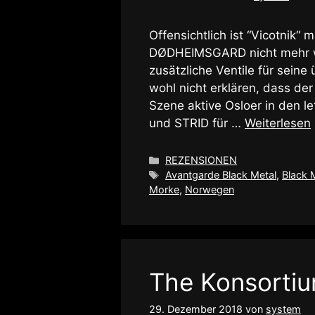
Offensichtlich ist “Vicotnik“ m
DØDHEIMSGARD nicht mehr wi
zusätzliche Ventile für seine
wohl nicht erklären, dass der
Szene aktive Osloer in den 
und STRID für …
Weiterlesen
Kategorien
REZENSIONEN
Schlagwörter
Avantgarde Black Metal
,
Black 
Morke
,
Norwegen
The Konsortiu
29. Dezember 2018
von
system