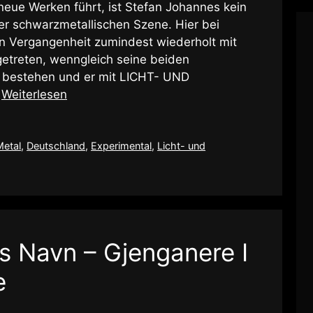
eue Werken führt, ist Stefan Johannes kein
der schwarzmetallischen Szene. Hier bei
ren Vergangenheit zumindest wiederholt mit
etreten, wenngleich seine beiden
er bestehen und er mit LICHT- UND
…
Weiterlesen
Metal
,
Deutschland
,
Experimental
,
Licht- und
s Navn – Gjenganere I
e