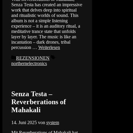
Senza Testa has created an impressive
work that delves deep into spiritual
and ritualistic worlds of sound. This
album is not a simple listening
experience – it is an auditory ritual, a
meditative trance state that unfolds
layer by layer. The music is like an
incantation – dark drones, tribal
percussion …
Weiterlesen
Kategorien
Schlagwörter
REZENSIONEN
northernelectronics
Senza Testa –
Reverberations of
Mahakali
14. Juni 2025
von
system
Mit Reverberations of Mahakali hat