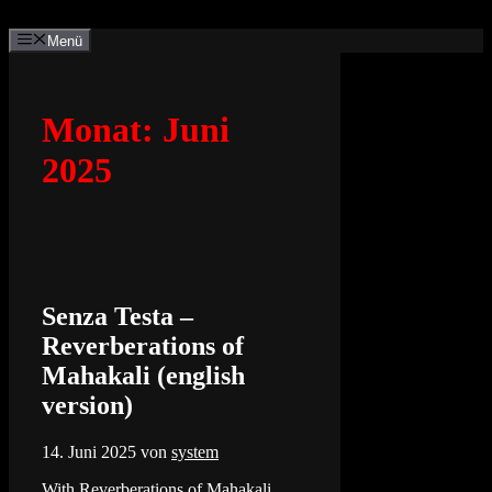
Zum
Inhalt
Menü
springen
Monat:
Juni
2025
Senza Testa –
Reverberations of
Mahakali (english
version)
14. Juni 2025
von
system
With Reverberations of Mahakali,