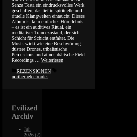
Senza Testa ein eindrucksvolles Werk
geschaffen, das tief in spirituelle und
rituelle Klangwelten eintaucht. Dieses
Album ist kein einfaches Hörerlebnis
– es ist ein auditives Ritual, ein
meditativer Trancezustand, der sich
Schicht für Schicht entfaltet. Die
Musik wirkt wie eine Beschwörung –
düstere Drones, tribalistische
Percussions und atmosphärische Field
Recordings …
Weiterlesen
Kategorien
Schlagwörter
REZENSIONEN
northernelectronics
Evilized
Archiv
Juli
2026
(2)