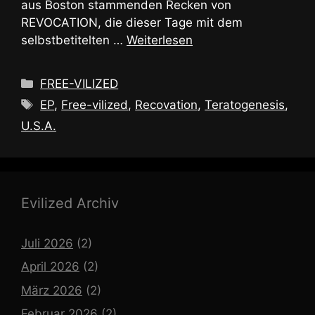
aus Boston stammenden Recken von
REVOCATION, die dieser Tage mit dem
selbstbetitelten …
Weiterlesen
Kategorien
FREE-VILIZED
Schlagwörter
EP
,
Free-vilized
,
Recovation
,
Teratogenesis
,
U.S.A.
Evilized Archiv
Juli 2026
(2)
April 2026
(2)
März 2026
(2)
Februar 2026
(2)