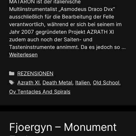
MATARON ist der italienische
Multiinstrumentalist „Asmodeus Draco Dvx“
ausschließlich für die Bearbeitung der Felle
verantwortlich, während er sich bei seinem im
Jahr 2007 gegründeten Projekt AZRATH XI
zudem auch noch der Saiten- und
Tasteninstrumente annimmt. Da es jedoch so …
Weiterlesen
Kategorien
REZENSIONEN
Schlagwörter
Azrath XI
,
Death Metal
,
Italien
,
Old School
,
Ov Tentacles And Spirals
Fjoergyn – Monument