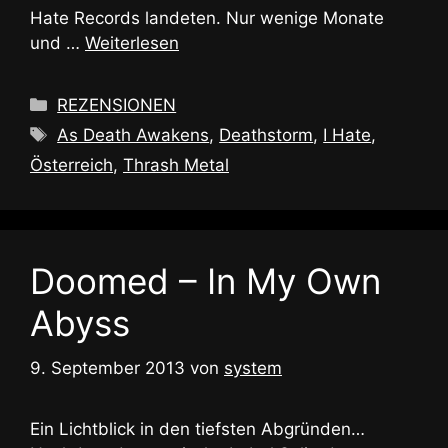
Hate Records landeten. Nur wenige Monate
und …
Weiterlesen
Kategorien
REZENSIONEN
Schlagwörter
As Death Awakens
,
Deathstorm
,
I Hate
,
Österreich
,
Thrash Metal
Doomed – In My Own
Abyss
9. September 2013
von
system
Ein Lichtblick in den tiefsten Abgründen…