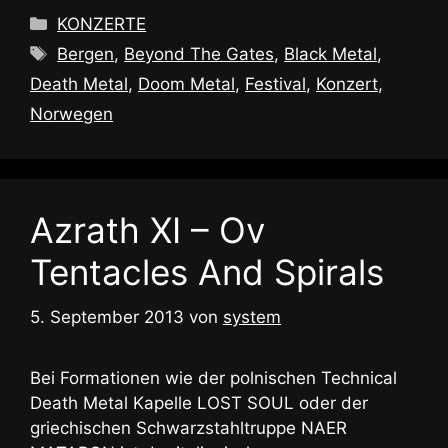
Kategorien
KONZERTE
Schlagwörter
Bergen
,
Beyond The Gates
,
Black Metal
,
Death Metal
,
Doom Metal
,
Festival
,
Konzert
,
Norwegen
Azrath XI – Ov
Tentacles And Spirals
5. September 2013
von
system
Bei Formationen wie der polnischen Technical
Death Metal Kapelle LOST SOUL oder der
griechischen Schwarzstahltruppe NAER