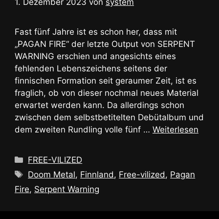
1. Dezember 2023
von
system
Fast fünf Jahre ist es schon her, dass mit
„PAGAN FIRE“ der letzte Output von SERPENT
WARNING erschien und angesichts eines
fehlenden Lebenszeichens seitens der
finnischen Formation seit geraumer Zeit, ist es
fraglich, ob von dieser nochmal neues Material
erwartet werden kann. Da allerdings schon
zwischen dem selbstbetitelten Debütalbum und
dem zweiten Rundling volle fünf …
Weiterlesen
Kategorien
FREE-VILIZED
Schlagwörter
Doom Metal
,
Finnland
,
Free-vilized
,
Pagan
Fire
,
Serpent Warning