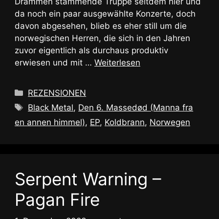
Drammen stammende Truppe seitdem hier und
da noch ein paar ausgewählte Konzerte, doch
davon abgesehen, blieb es eher still um die
norwegischen Herren, die sich in den Jahren
zuvor eigentlich als durchaus produktiv
erwiesen und mit …
Weiterlesen
Kategorien
REZENSIONEN
Schlagwörter
Black Metal
,
Den 6. Massedød (Manna fra
en annen himmel)
,
EP
,
Koldbrann
,
Norwegen
Serpent Warning –
Pagan Fire