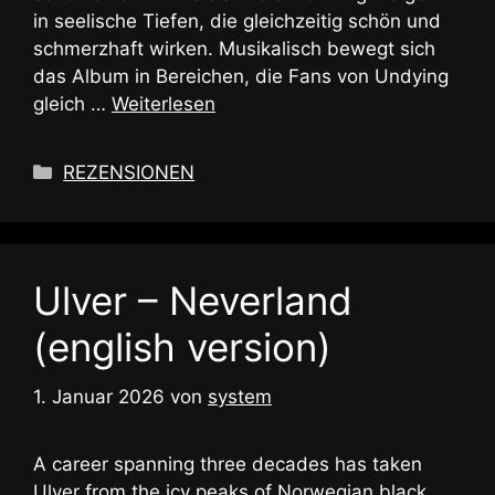
in seelische Tiefen, die gleichzeitig schön und
schmerzhaft wirken. Musikalisch bewegt sich
das Album in Bereichen, die Fans von Undying
gleich …
Weiterlesen
Kategorien
REZENSIONEN
Ulver – Neverland
(english version)
1. Januar 2026
von
system
A career spanning three decades has taken
Ulver from the icy peaks of Norwegian black