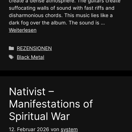
create a dense atmosphere. The guitars create
suffocating walls of sound with fast riffs and
disharmonious chords. This music lies like a
dark fog over the album. The sound is …
Weiterlesen
Kategorien
REZENSIONEN
Schlagwörter
Black Metal
Nativist –
Manifestations of
Spiritual War
12. Februar 2026
von
system