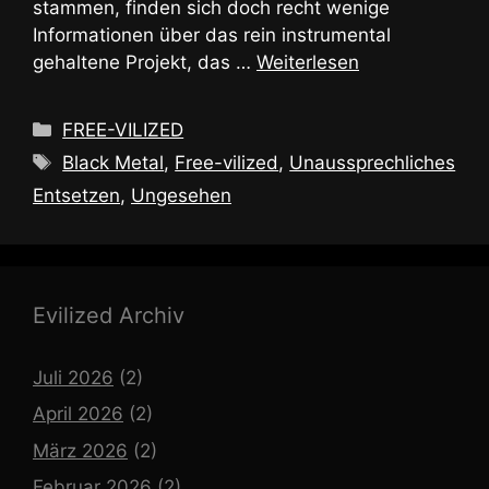
stammen, finden sich doch recht wenige
Informationen über das rein instrumental
gehaltene Projekt, das …
Weiterlesen
Kategorien
FREE-VILIZED
Schlagwörter
Black Metal
,
Free-vilized
,
Unaussprechliches
Entsetzen
,
Ungesehen
Evilized Archiv
Juli 2026
(2)
April 2026
(2)
März 2026
(2)
Februar 2026
(2)