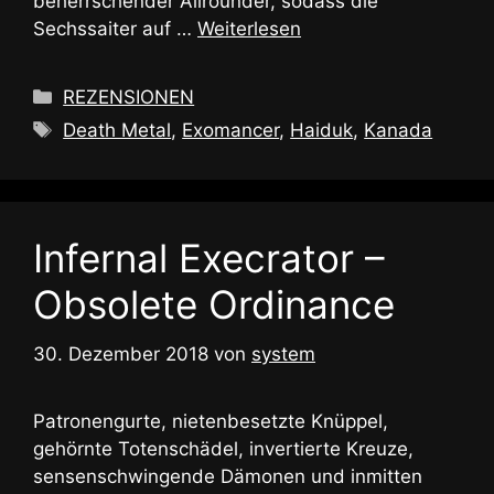
beherrschender Allrounder, sodass die
Sechssaiter auf …
Weiterlesen
Kategorien
REZENSIONEN
Schlagwörter
Death Metal
,
Exomancer
,
Haiduk
,
Kanada
Infernal Execrator –
Obsolete Ordinance
30. Dezember 2018
von
system
Patronengurte, nietenbesetzte Knüppel,
gehörnte Totenschädel, invertierte Kreuze,
sensenschwingende Dämonen und inmitten