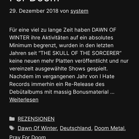
29. Dezember 2018
von
system
Für eine viel zu lange Zeit haben DAWN OF
WINTER ihre Aktivitäten auf ein absolutes
Minimum begrenzt, wurden in den letzten
Jahren seit “THE SKULL OF THE SORCERER“
keine neuen mehr Platten veröffentlicht und nur
vereinzelt ausgewählte Shows gespielt.
Nachdem im vergangenen Jahr von I Hate
Records immerhin ein Re-Release des
Debütalbums mit massig Bonusmaterial …
Weiterlesen
Kategorien
REZENSIONEN
Schlagwörter
Dawn Of Winter
,
Deutschland
,
Doom Metal
,
Pray For Doom