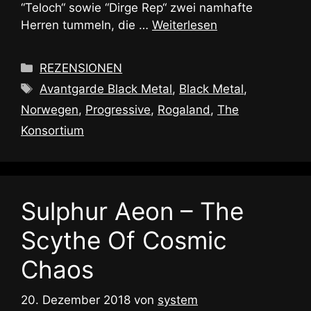
“Teloch“ sowie “Dirge Rep“ zwei namhafte
Herren tummeln, die …
Weiterlesen
Kategorien
REZENSIONEN
Schlagwörter
Avantgarde Black Metal
,
Black Metal
,
Norwegen
,
Progressive
,
Rogaland
,
The
Konsortium
Sulphur Aeon – The
Scythe Of Cosmic
Chaos
20. Dezember 2018
von
system