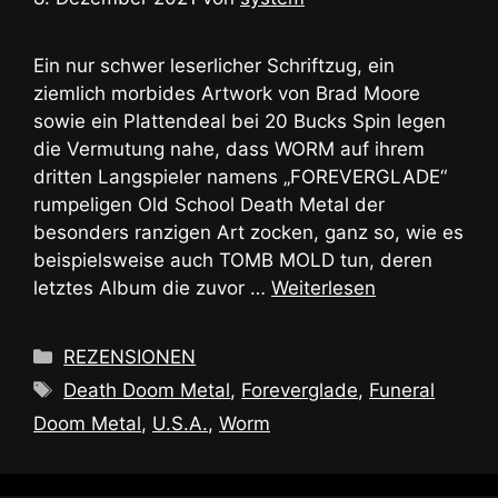
Ein nur schwer leserlicher Schriftzug, ein
ziemlich morbides Artwork von Brad Moore
sowie ein Plattendeal bei 20 Bucks Spin legen
die Vermutung nahe, dass WORM auf ihrem
dritten Langspieler namens „FOREVERGLADE“
rumpeligen Old School Death Metal der
besonders ranzigen Art zocken, ganz so, wie es
beispielsweise auch TOMB MOLD tun, deren
letztes Album die zuvor …
Weiterlesen
Kategorien
REZENSIONEN
Schlagwörter
Death Doom Metal
,
Foreverglade
,
Funeral
Doom Metal
,
U.S.A.
,
Worm