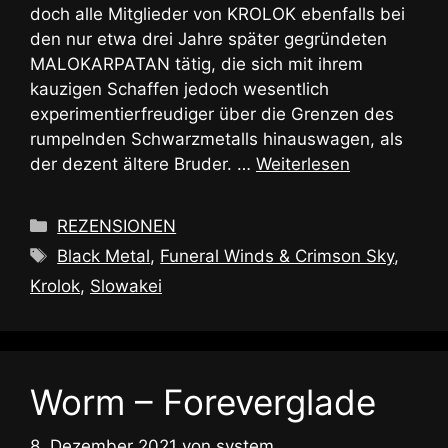
doch alle Mitglieder von KROLOK ebenfalls bei
den nur etwa drei Jahre später gegründeten
MALOKARPATAN tätig, die sich mit ihrem
kauzigen Schaffen jedoch wesentlich
experimentierfreudiger über die Grenzen des
rumpelnden Schwarzmetalls hinauswagen, als
der dezent ältere Bruder. …
Weiterlesen
Kategorien
REZENSIONEN
Schlagwörter
Black Metal
,
Funeral Winds & Crimson Sky
,
Krolok
,
Slowakei
Worm – Foreverglade
8. Dezember 2021
von
system