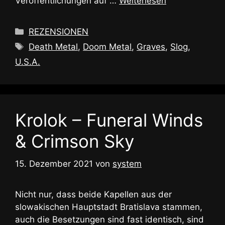
Veröffentlichungen auf …
Weiterlesen
Kategorien
REZENSIONEN
Schlagwörter
Death Metal
,
Doom Metal
,
Graves
,
Slog
,
U.S.A.
Krolok – Funeral Winds
& Crimson Sky
15. Dezember 2021
von
system
Nicht nur, dass beide Kapellen aus der
slowakischen Hauptstadt Bratislava stammen,
auch die Besetzungen sind fast identisch, sind