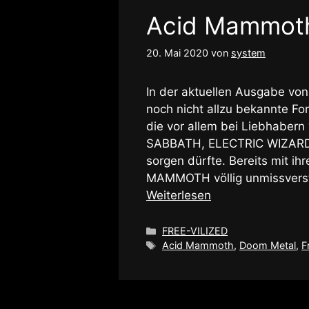
Acid Mammot
20. Mai 2020
von
system
In der aktuellen Ausgabe von
noch nicht allzu bekannte Fo
die vor allem bei Liebhabern
SABBATH, ELECTRIC WIZARD 
sorgen dürfte. Bereits mit 
MAMMOTH völlig unmissverstä
Weiterlesen
Kategorien
FREE-VILIZED
Schlagwörter
Acid Mammoth
,
Doom Metal
,
F