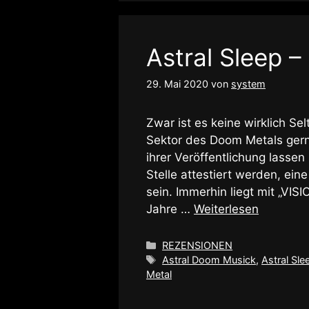
Astral Sleep 
29. Mai 2020
von
system
Zwar ist es keine wirklich Se
Sektor des Doom Metals gerne
ihrer Veröffentlichung lass
Stelle attestiert werden, ei
sein. Immerhin liegt mit „VISI
Jahre …
Weiterlesen
Kategorien
REZENSIONEN
Schlagwörter
Astral Doom Musick
,
Astral Sle
Metal