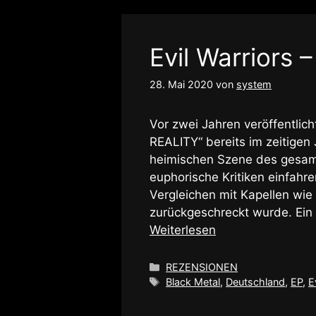
Evil Warriors 
28. Mai 2020
von
system
Vor zwei Jahren veröffentli
REALITY“ bereits im zeitigen
heimischen Szene des gesamte
euphorische Kritiken einfahr
Vergleichen mit Kapellen w
zurückgeschreckt wurde. Ein
Weiterlesen
Kategorien
REZENSIONEN
Schlagwörter
Black Metal
,
Deutschland
,
EP
,
E