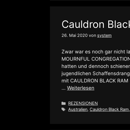
Cauldron Blac
26. Mai 2020
von
system
Zwar war es noch gar nicht 
MOURNFUL CONGREGATION ihre
hatten und dennoch schiene
jugendlichen Schaffensdrang 
mit CAULDRON BLACK RAM ein
…
Weiterlesen
Kategorien
REZENSIONEN
Schlagwörter
Australien
,
Cauldron Black Ram