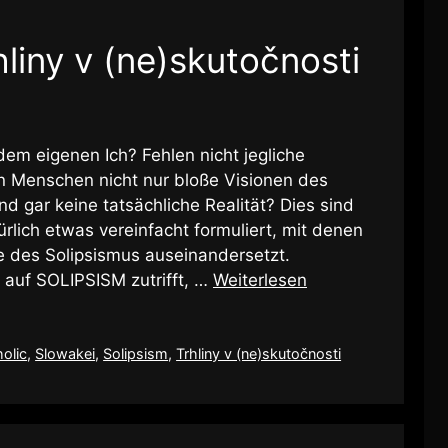
hliny v (ne)skutočnosti
dem eigenen Ich? Fehlen nicht jegliche
n Menschen nicht nur bloße Visionen des
d gar keine tatsächliche Realität? Dies sind
türlich etwas vereinfacht formuliert, mit denen
e des Solipsismus auseinandersetzt.
h auf SOLIPSISM zutrifft, …
Weiterlesen
olic
,
Slowakei
,
Solipsism
,
Trhliny v (ne)skutočnosti