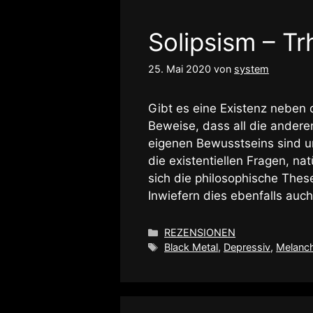
Solipsism – Tr
25. Mai 2020
von
system
Gibt es eine Existenz neben 
Beweise, dass all die andere
eigenen Bewusstseins sind un
die existentiellen Fragen, na
sich die philosophische Thes
Inwiefern dies ebenfalls auc
Kategorien
REZENSIONEN
Schlagwörter
Black Metal
,
Depressiv
,
Melanch