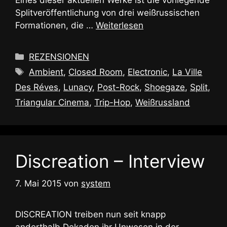
Splitveröffentlichung von drei weißrussischen
Formationen, die …
Weiterlesen
Kategorien
REZENSIONEN
Schlagwörter
Ambient
,
Closed Room
,
Electronic
,
La Ville
Des Réves
,
Lunacy
,
Post-Rock
,
Shoegaze
,
Split
,
Triangular Cinema
,
Trip-Hop
,
Weißrussland
Discreation – Interview
7. Mai 2015
von
system
DISCREATION treiben nun seit knapp