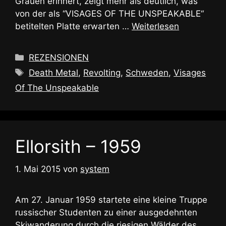
Grauen erinnert, zeigt mehr als deutlich, was
von der als “VISAGES OF THE UNSPEAKABLE“
betitelten Platte erwarten …
Weiterlesen
Kategorien
REZENSIONEN
Schlagwörter
Death Metal
,
Revolting
,
Schweden
,
Visages
Of The Unspeakable
Ellorsith – 1959
1. Mai 2015
von
system
Am 27. Januar 1959 startete eine kleine Truppe
russischer Studenten zu einer ausgedehnten
Skiwanderung durch die riesigen Wälder des