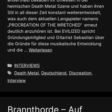
anderthalb Dekaden ihr Unwesen in der
heimischen Death Metal Szene und haben ihren
Stil in all dieser Zeit konstant weiterentwickelt,
was auch dem aktuellen Langspieler namens
„PROCREATION OF THE WRETCHED“ erneut
deutlich anzuhören ist. Bei EVILIZED spricht
Gründungsmitglied und Gitarrist Sebastian über
die Gründe für diese musikalische Entwicklung
und die …
Weiterlesen
Kategorien
INTERVIEWS
Schlagwörter
Death Metal
,
Deutschland
,
Discreation
,
Interview
Brannthorde – Auf