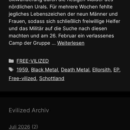
nördlichen Urals. Für mehrere Wochen fehlte
jegliches Lebenszeichen der neun Männer und
Frauen, sodass sich schließlich freiwillige Helfer
und das Militär auf die Suche nach diesen
machten und am 26. Februar ein verlassenes
Camp der Gruppe …
Weiterlesen
Kategorien
FREE-VILIZED
Schlagwörter
1959
,
Black Metal
,
Death Metal
,
Ellorsith
,
EP
,
Free-vilized
,
Schottland
Evilized Archiv
Juli 2026
(2)