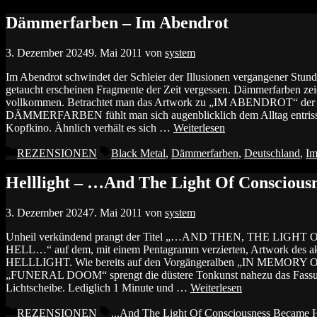
Dämmerfarben – Im Abendrot
3. Dezember 2024
9. Mai 2011
von
system
Im Abendrot schwindet der Schleier der Illusionen vergangener Stunde
getaucht erscheinen Fragmente der Zeit vergessen. Dämmerfarben zeic
vollkommen. Betrachtet man das Artwork zu „IM ABENDROT“ der 
DÄMMERFARBEN fühlt man sich augenblicklich dem Alltag entrisse
Kopfkino. Ähnlich verhält es sich …
Weiterlesen
Kategorien
Schlagwörter
REZENSIONEN
Black Metal
,
Dämmerfarben
,
Deutschland
,
Im
Helllight – …And The Light Of Consciou
3. Dezember 2024
7. Mai 2011
von
system
Unheil verkündend prangt der Titel „…AND THEN, THE LI
HELL…“ auf dem, mit einem Pentagramm verzierten, Artwork des ak
HELLLIGHT. Wie bereits auf den Vorgängeralben „IN MEMORY
„FUNERAL DOOM“ sprengt die düstere Tonkunst nahezu das Fassun
Lichtscheibe. Lediglich 1 Minute und …
Weiterlesen
Kategorien
Schlagwörter
REZENSIONEN
...And The Light Of Consciousness Became He