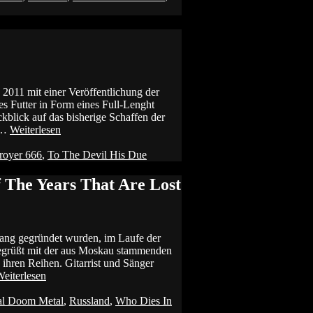
011 mit einer Veröffentlichung der
 Futter in Form eines Full-Lenght
kblick auf das bisherige Schaffen der
 …
Weiterlesen
royer 666
,
To The Devil His Due
f The Years That Are Lost
gang gegründet wurden, im Laufe der
begrüßt mit der aus Moskau stammenden
en Reihen. Gitarrist und Sänger
eiterlesen
al Doom Metal
,
Russland
,
Who Dies In