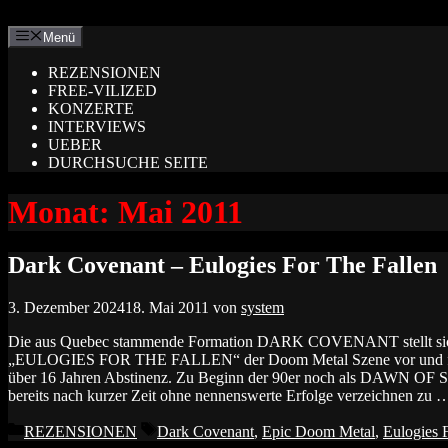
Zum
Inhalt
Menü
springen
REZENSIONEN
FREE-VILIZED
KONZERTE
INTERVIEWS
UEBER
DURCHSUCHE SEITE
Monat:
Mai 2011
Dark Covenant – Eulogies For The Fallen
3. Dezember 2024
18. Mai 2011
von
system
Die aus Quebec stammende Formation DARK COVENANT stellt sich
„EULOGIES FOR THE FALLEN“ der Doom Metal Szene vor und feie
über 16 Jahren Abstinenz. Zu Beginn der 90er noch als DAWN OF SO
bereits nach kurzer Zeit ohne nennenswerte Erfolge verzeichnen zu
Kategorien
Schlagwörter
REZENSIONEN
Dark Covenant
,
Epic Doom Metal
,
Eulogies 