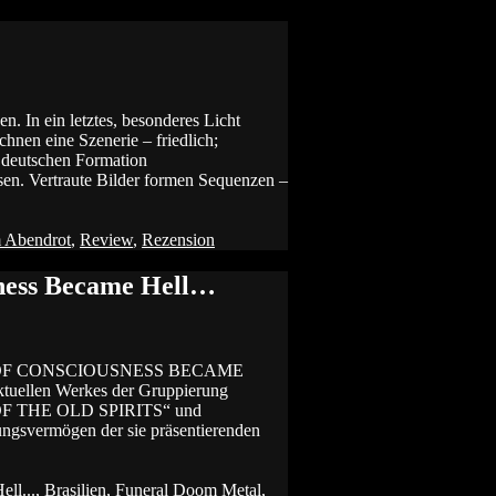
n. In ein letztes, besonderes Licht
hnen eine Szenerie – friedlich;
deutschen Formation
n. Vertraute Bilder formen Sequenzen –
 Abendrot
,
Review
,
Rezension
sness Became Hell…
GHT OF CONSCIOUSNESS BECAME
tuellen Werkes der Gruppierung
 OF THE OLD SPIRITS“ und
gsvermögen der sie präsentierenden
ll...
,
Brasilien
,
Funeral Doom Metal
,