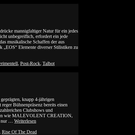
ndrücke mannigfaltiger Natur für ein jedes
cht unbegreiflich, erfordert ein jede
 das musikalische Schaffen der aus
 „EOS“ Elemente diverser Stilistiken zu
rimentell
,
Post-Rock
,
Talbot
 geprägten, knapp 4-jährigen
reger Bühnenpräsenz bereits einen
i zahlreichen Clubshows und
ppierungen wie MALEVOLENT CREATION,
 nur …
Weiterlesen
,
Rise Of The Dead