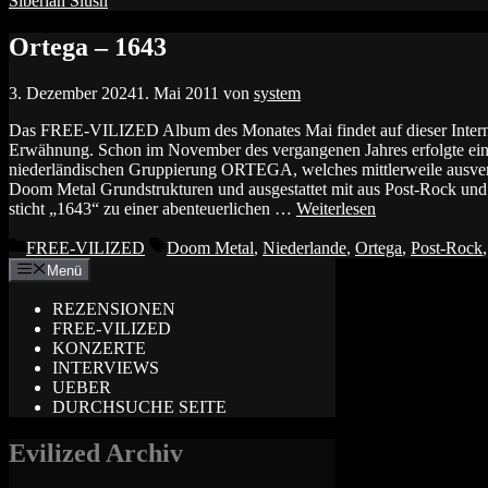
Siberian Slush
Ortega – 1643
3. Dezember 2024
1. Mai 2011
von
system
Das FREE-VILIZED Album des Monates Mai findet auf dieser Interne
Erwähnung. Schon im November des vergangenen Jahres erfolgte ei
niederländischen Gruppierung ORTEGA, welches mittlerweile ausver
Doom Metal Grundstrukturen und ausgestattet mit aus Post-Rock un
sticht „1643“ zu einer abenteuerlichen …
Weiterlesen
Kategorien
Schlagwörter
FREE-VILIZED
Doom Metal
,
Niederlande
,
Ortega
,
Post-Rock
Menü
REZENSIONEN
FREE-VILIZED
KONZERTE
INTERVIEWS
UEBER
DURCHSUCHE SEITE
Evilized Archiv