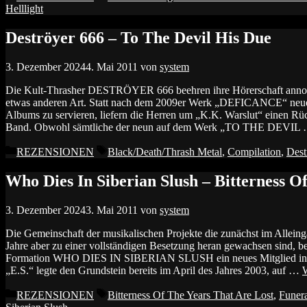
Helllight
Deströyer 666 – To The Devil His Due
3. Dezember 2024
4. Mai 2011
von
system
Die Kult-Thrasher DESTRÖYER 666 beehren ihre Hörerschaft anno 2
etwas anderen Art. Statt nach dem 2009er Werk „DEFICANCE“ neues
Albums zu servieren, liefern die Herren um „K.K. Warslut“ einen Rüc
Band. Obwohl sämtliche der neun auf dem Werk „TO THE DEVIL
Kategorien
Schlagwörter
REZENSIONEN
Black/Death/Thrash Metal
,
Compilation
,
Dest
Who Dies In Siberian Slush – Bitterness O
3. Dezember 2024
3. Mai 2011
von
system
Die Gemeinschaft der musikalischen Projekte die zunächst im Allein
Jahre aber zu einer vollständigen Besetzung heran gewachsen sind, 
Formation WHO DIES IN SIBERIAN SLUSH ein neues Mitglied in ihr
„E.S.“ legte den Grundstein bereits im April des Jahres 2003, auf …
W
Kategorien
Schlagwörter
REZENSIONEN
Bitterness Of The Years That Are Lost
,
Funer