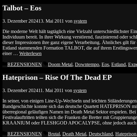
Talbot – Eos
3. Dezember 2024
13. Mai 2011
von
system
Die moderne Welt hält tagtäglich eine Vielzahl unterschiedlichster Ei
Individuum bereit. In ihrer Wirkung verstörend, faszinierend oder schli
dieser Impressionen ihre ganz eigene Verarbeitung. Ähnliches gilt für
Estland stammenden Formation TALBOT, die auf ihrem Erstlingswerk
einer …
Weiterlesen
Kategorien
Schlagwörter
REZENSIONEN
Doom Metal
,
Downtempo
,
Eos
,
Estland
,
Expe
Hateprison – Rise Of The Dead EP
3. Dezember 2024
11. Mai 2011
von
system
In seiner, von einigen Line-Up-Wechseln und leichten Stiländerungen
Bandgeschichte konnte sich das deutsche Quartett HATEPRISON mit 
überregional geläufigen Namen im Death Metal Sektor erspielen. Be
Festivalauftritten teilten sich die Franken die Bretter mit Gru
KRAANIUM oder FLESHGOD APOCALYPSE, ohne jedoch auch
Kategorien
Schlagwörter
REZENSIONEN
Brutal
,
Death Metal
,
Deutschland
,
Hateprison