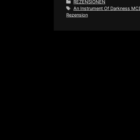
Kategorien
REZENSIONEN
Schlagwörter
An Instrument Of Darkness MC
Rezension