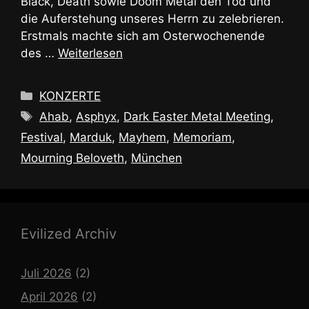
Black, Death sowie Doom Metal den Tod und
die Auferstehung unseres Herrn zu zelebrieren.
Erstmals machte sich am Osterwochenende
des …
Weiterlesen
Kategorien
KONZERTE
Schlagwörter
Ahab
,
Asphyx
,
Dark Easter Metal Meeting
,
Festival
,
Marduk
,
Mayhem
,
Memoriam
,
Mourning Beloveth
,
München
Evilized Archiv
Juli 2026
(2)
April 2026
(2)