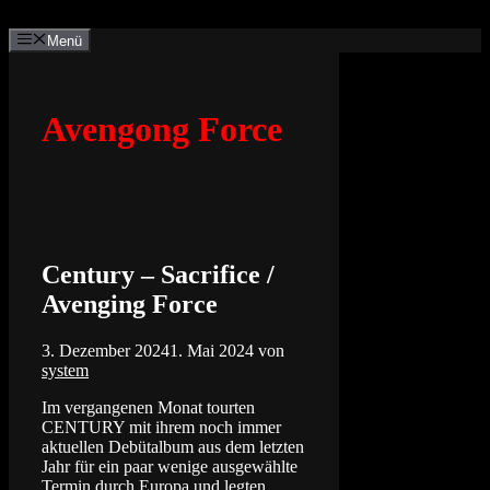
Zum
Inhalt
Menü
springen
Avengong Force
Century – Sacrifice /
Avenging Force
3. Dezember 2024
1. Mai 2024
von
system
Im vergangenen Monat tourten
CENTURY mit ihrem noch immer
aktuellen Debütalbum aus dem letzten
Jahr für ein paar wenige ausgewählte
Termin durch Europa und legten