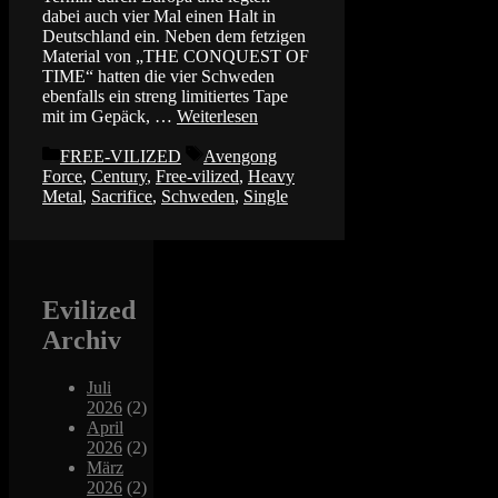
dabei auch vier Mal einen Halt in
Deutschland ein. Neben dem fetzigen
Material von „THE CONQUEST OF
TIME“ hatten die vier Schweden
ebenfalls ein streng limitiertes Tape
mit im Gepäck, …
Weiterlesen
Kategorien
Schlagwörter
FREE-VILIZED
Avengong
Force
,
Century
,
Free-vilized
,
Heavy
Metal
,
Sacrifice
,
Schweden
,
Single
Evilized
Archiv
Juli
2026
(2)
April
2026
(2)
März
2026
(2)