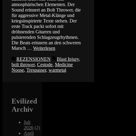
atmosphärischen Elementen. Der
Sound erinnert an Bolt Thrower, die
für aggressive Metal-Klänge und
kriegsinspirierte Texte stehen. Der
erste Track packt sofort mit
dröhnenden Gitarren und
pulsierenden Schlagzeugrhythmen.
Die Beats erinnern an den schweren
Marsch …
Weiterlesen
Kategorien
Schlagwörter
REZENSIONEN
Blast Injury
,
bolt thrower
,
Cestode
,
Medicine
Noose
,
Trespasser
,
warmetal
Evilized
Archiv
Juli
2026
(2)
April