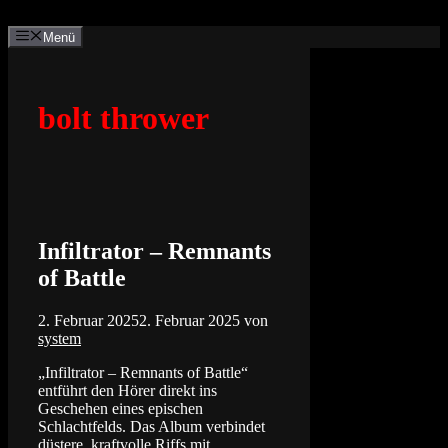
Zum
Inhalt
Menü
springen
bolt thrower
Infiltrator – Remnants
of Battle
2. Februar 2025
2. Februar 2025
von
system
„Infiltrator – Remnants of Battle“
entführt den Hörer direkt ins
Geschehen eines epischen
Schlachtfelds. Das Album verbindet
düstere, kraftvolle Riffs mit