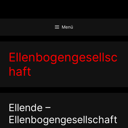
Zum
Inhalt
springen
Menü
Ellenbogengesellsc
haft
Ellende –
Ellenbogengesellschaft