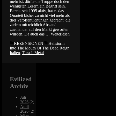
mehr ist, dürfte die Truppe doch den
wenigsten Lesern ein Begriff sein.
Bereits seit 1995 aktiv, hat es das
Quartett bisher zu nicht viel mehr als
drei Veröffentlichungen gebracht, die
zudem mit reichlich Abstand
zueinander auf den Markt geworfen
wurden. Da auch das …
Weiterlesen
Kategorien
Schlagwörter
REZENSIONEN
Hellstorm
,
Into The Mouth Of The Dead Reign
,
Italien
,
Thrash Metal
Evilized
Archiv
Juli
2026
(2)
April
2026
(2)
März