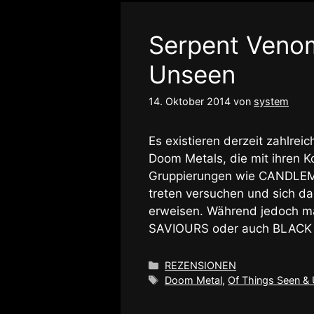
Serpent Venom
Unseen
14. Oktober 2014
von
system
Es existieren derzeit zahlrei
Doom Metals, die mit ihren K
Gruppierungen wie CANDLE
treten versuchen und sich da
erweisen. Während jedoch 
SAVIOURS oder auch BLACK 
Kategorien
REZENSIONEN
Schlagwörter
Doom Metal
,
Of Things Seen &