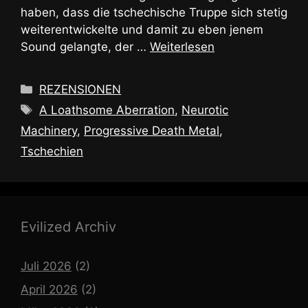
haben, dass die tschechische Truppe sich stetig
weiterentwickelte und damit zu eben jenem
Sound gelangte, der …
Weiterlesen
Kategorien
REZENSIONEN
Schlagwörter
A Loathsome Aberration
,
Neurotic
Machinery
,
Progressive Death Metal
,
Tschechien
Evilized Archiv
Juli 2026
(2)
April 2026
(2)