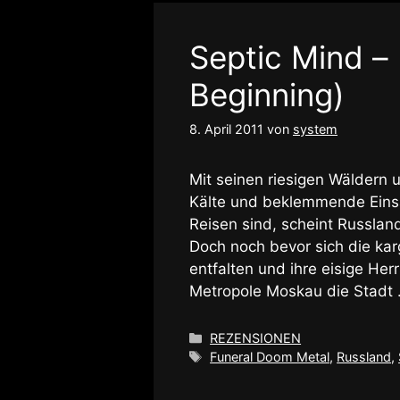
Septic Mind –
Beginning)
8. April 2011
von
system
Mit seinen riesigen Wäldern 
Kälte und beklemmende Einsa
Reisen sind, scheint Russland 
Doch noch bevor sich die kar
entfalten und ihre eisige Her
Metropole Moskau die Stadt
Kategorien
REZENSIONEN
Schlagwörter
Funeral Doom Metal
,
Russland
,