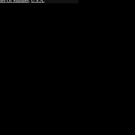
tes Of Slumber
,
U.S.A.