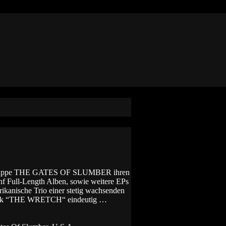
nde Truppe THE GATES OF SLUMBER ihren
nf Full-Length Alben, sowie weitere EPs
rikanische Trio einer stetig wachsenden
r Werk “THE WRETCH“ eindeutig …