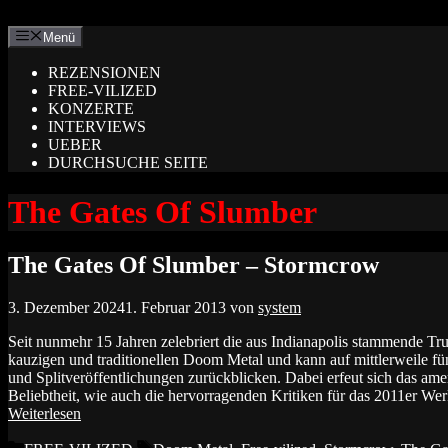
Zum
Inhalt
Menü
springen
REZENSIONEN
FREE-VILIZED
KONZERTE
INTERVIEWS
UEBER
DURCHSUCHE SEITE
The Gates Of Slumber
The Gates Of Slumber – Stormcrow
3. Dezember 2024
1. Februar 2013
von
system
Seit nunmehr 15 Jahren zelebriert die aus Indianapolis stamme
kauzigen und traditionellen Doom Metal und kann auf mittlerweile fü
und Splitveröffentlichungen zurückblicken. Dabei erfeut sich das ame
Beliebtheit, wie auch die hervorragenden Kritiken für das 2011e
Weiterlesen
Kategorien
Schlagwörter