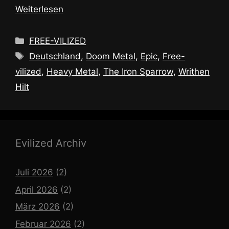
Weiterlesen
Kategorien
FREE-VILIZED
Schlagwörter
Deutschland
,
Doom Metal
,
Epic
,
Free-
vilized
,
Heavy Metal
,
The Iron Sparrow
,
Writhen
Hilt
Evilized Archiv
Juli 2026
(2)
April 2026
(2)
März 2026
(2)
Februar 2026
(2)