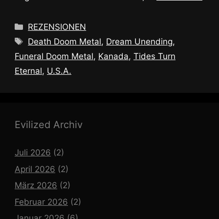
Kategorien
REZENSIONEN
Schlagwörter
Death Doom Metal
,
Dream Unending
,
Funeral Doom Metal
,
Kanada
,
Tides Turn
Eternal
,
U.S.A.
Evilized Archiv
Juli 2026
(2)
April 2026
(2)
März 2026
(2)
Februar 2026
(2)
Januar 2026
(6)