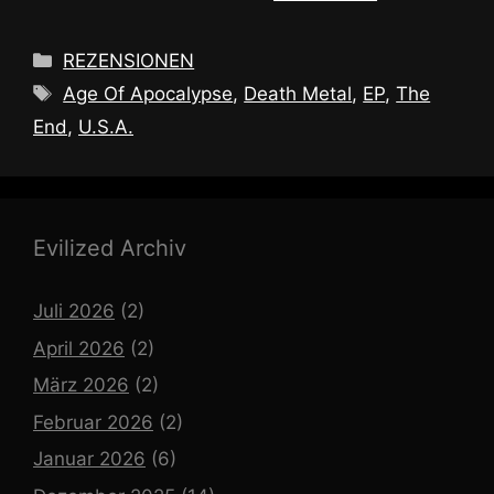
Kategorien
REZENSIONEN
Schlagwörter
Age Of Apocalypse
,
Death Metal
,
EP
,
The
End
,
U.S.A.
Evilized Archiv
Juli 2026
(2)
April 2026
(2)
März 2026
(2)
Februar 2026
(2)
Januar 2026
(6)