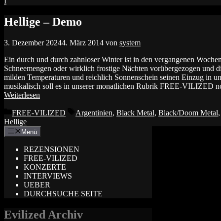
I
Hellige – Demo
3. Dezember 2024
4. März 2014
von
system
Ein durch und durch zahnloser Winter ist in den vergangenen Woche
Schneemengen oder wirklich frostige Nächten vorübergezogen und dies
milden Temperaturen und reichlich Sonnenschein seinen Einzug in u
musikalisch soll es in unserer monatlichen Rubrik FREE-VILIZED noc
Weiterlesen
Kategorien
Schlagwörter
FREE-VILIZED
Argentinien
,
Black Metal
,
Black/Doom Metal
Hellige
Menü
REZENSIONEN
FREE-VILIZED
KONZERTE
INTERVIEWS
UEBER
DURCHSUCHE SEITE
Evilized Archiv