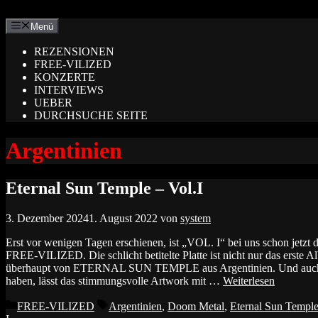
Zum
Inhalt
Menü
springen
REZENSIONEN
FREE-VILIZED
KONZERTE
INTERVIEWS
UEBER
DURCHSUCHE SEITE
Argentinien
Eternal Sun Temple – Vol.I
3. Dezember 2024
1. August 2022
von
system
Erst vor wenigen Tagen erschienen, ist „VOL. I“ bei uns schon jetzt
FREE-VILIZED. Die schlicht betitelte Platte ist nicht nur das erste 
überhaupt von ETERNAL SUN TEMPLE aus Argentinien. Und auch o
haben, lässt das stimmungsvolle Artwork mit …
Weiterlesen
Kategorien
Schlagwörter
FREE-VILIZED
Argentinien
,
Doom Metal
,
Eternal Sun Templ