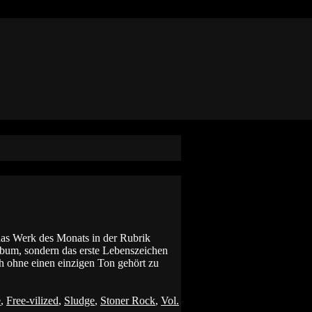
 das Werk des Monats in der Rubrik
Album, sondern das erste Lebenszeichen
hne einen einzigen Ton gehört zu
e
,
Free-vilized
,
Sludge
,
Stoner Rock
,
Vol.