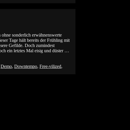
n ohne sonderlich erwähnenswerte
er Tage hält bereits der Frühling mit
nsere Gefilde. Doch zumindest
h ein letztes Mal eisig und düster …
,
Demo
,
Downtempo
,
Free-vilized
,