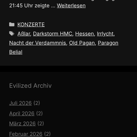
21:45 Uhr zeigte …
Weiterlesen
Kategorien
KONZERTE
Schlagwörter
Aßlar
,
Darkstorm HMC
,
Hessen
,
Irrlycht
,
Nacht der Verdammnis
,
Old Pagan
,
Paragon
Belial
Evilized Archiv
Juli 2026
(2)
April 2026
(2)
März 2026
(2)
Februar 2026
(2)