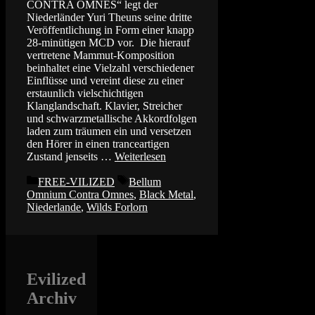
CONTRA OMNES“ legt der
Niederländer Yuri Theuns seine dritte
Veröffentlichung in Form einer knapp
28-minütigen MCD vor. Die hierauf
vertretene Mammut-Komposition
beinhaltet eine Vielzahl verschiedener
Einflüsse und vereint diese zu einer
erstaunlich vielschichtigen
Klanglandschaft. Klavier, Streicher
und schwarzmetallische Akkordfolgen
laden zum träumen ein und versetzen
den Hörer in einen tranceartigen
Zustand jenseits …
Weiterlesen
Kategorien
Schlagwörter
FREE-VILIZED
Bellum
Omnium Contra Omnes
,
Black Metal
,
Niederlande
,
Wilds Forlorn
Evilized
Archiv