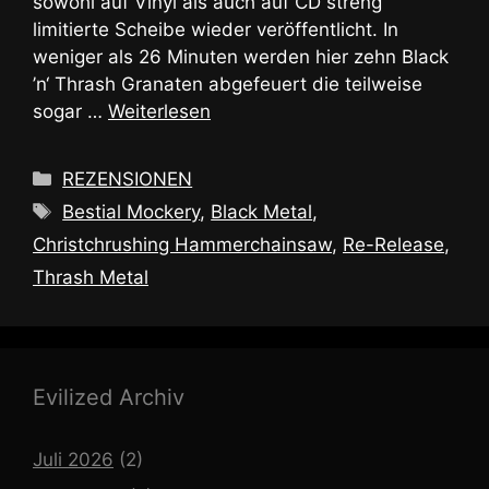
sowohl auf Vinyl als auch auf CD streng
limitierte Scheibe wieder veröffentlicht. In
weniger als 26 Minuten werden hier zehn Black
’n‘ Thrash Granaten abgefeuert die teilweise
sogar …
Weiterlesen
Kategorien
REZENSIONEN
Schlagwörter
Bestial Mockery
,
Black Metal
,
Christchrushing Hammerchainsaw
,
Re-Release
,
Thrash Metal
Evilized Archiv
Juli 2026
(2)