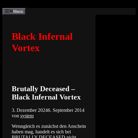
Zum
Inhalt
Menü
springen
Black Infernal
Vortex
Brutally Deceased –
Black Infernal Vortex
3. Dezember 2024
6. September 2014
von
system
Wenngleich es zunächst den Anschein
haben mag, handelt es sich bei
BRUTALLY DECEASED nicht